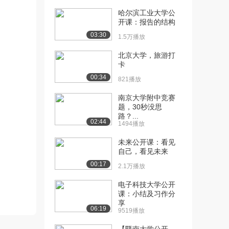
哈尔滨工业大学公
[10] 北京大学公开课：成
13:59
开课：报告的结构
人学习理论
03:30
1.5万播放
2.2万播放
北京大学，旅游打
[11] 北京大学公开课：人
17:07
卡
力资本理论
00:34
2.5万播放
821播放
南京大学附中竞赛
[12] 北京大学公开课：绩
14:00
题，30秒没思
效技术定义
路？...
2.0万播放
02:44
1494播放
[13] 北京大学公开课：绩
17:11
未来公开课：看见
效技术模型
自己，看见未来
2.1万播放
00:17
2.1万播放
[14] 北京大学公开课：绩
11:47
电子科技大学公开
效分析
课：小结及习作分
2.0万播放
享
06:19
9519播放
[15] 北京大学公开课：原
08:40