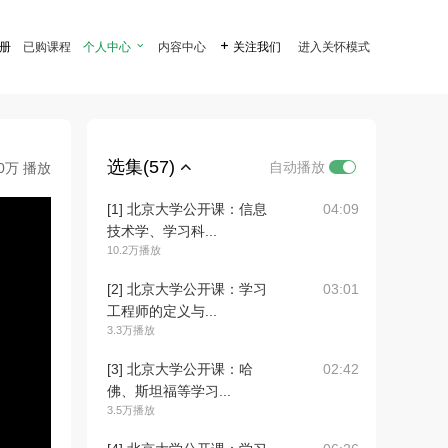
注册
已购课程
个人中心

内容中心

关注我们
进入关怀模式
选集(57)
自动播放
.0万 播放
[1] 北京大学公开课：信息
04:09
技术学、学习科...
10.2万播放
[2] 北京大学公开课：学习
03:01
工程师的定义与...
3.3万播放
[3] 北京大学公开课：哈
02:42
佛、斯坦福等学习...
3.5万播放