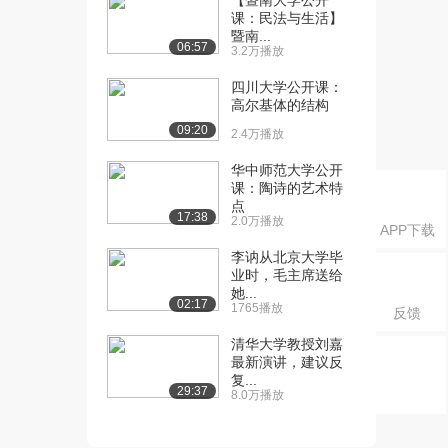
【暨南大学公开
因分析
课：民法与生活】
3.0万播放
暨南...
06:57
3.2万播放
[16] 北京大学公开课：干
31:09
预措施与干预方案
四川大学公开课：
高尔基体的结构
1.7万播放
09:20
2.4万播放
[17] 北京大学公开课：变
12:14
革管理
华中师范大学公开
1.3万播放
课：陶诗的艺术特
点
17:38
2.0万播放
[18] 北京大学公开课：学
08:26
APP下载
习设计概述
李讷从北京大学毕
1.1万播放
业时，毛主席送给
她...
02:17
[19] 北京大学公开课：确
10:33
1765播放
反馈
定教学目标
清华大学教授刘嘉
1.3万播放
最新演讲，建议反
复...
[20] 北京大学公开课：教
16:42
29:37
8.0万播放
学分析
1.2万播放