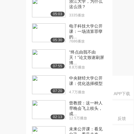
浙江大学，为什么
三讲 囚犯困境（...
这么强？
5.4万播放
05:03
3335播放
[16] 浙江大学公开课：第
32:33
四讲 万元陷阱...
电子科技大学公开
课：一场清算罪孽
6.5万播放
的...
05:30
7686播放
[17] 浙江大学公开课：万
27:30
元陷阱和智猪博弈...
“终点由我不由
5.4万播放
天！”论文致谢刷屏
博...
07:55
[18] 浙江大学公开课：第
30:43
8.8万播放
四讲 万元陷阱...
中央财经大学公开
5.1万播放
课：优化选择模型
07:20
[19] 浙江大学公开课：第
31:33
4.7万播放
APP下载
四讲 万元陷阱...
曾教授：这一种人
5.1万播放
早晚会飞上枝头，
成...
[20] 浙江大学公开课：第
20:45
02:13
12.5万播放
反馈
五讲 懦夫博弈和...
6.2万播放
未来公开课：看见