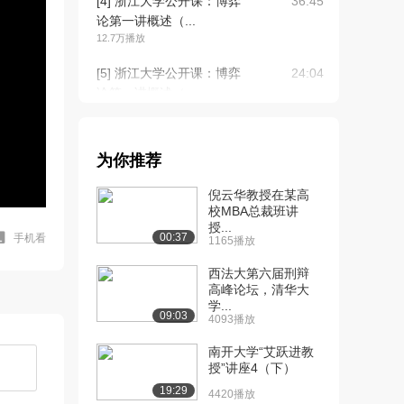
[4] 浙江大学公开课：博弈
36:45
论第一讲概述（...
12.7万播放
[5] 浙江大学公开课：博弈
24:04
论第一讲概述（...
11.2万播放
[6] 浙江大学公开课：博弈
24:40
为你推荐
论第一讲概述（...
9.9万播放
倪云华教授在某高
校MBA总裁班讲
[7] 浙江大学公开课：课程
03:54
授...
及老师简介
00:37
手机看
1165播放
6.5万播放
西法大第六届刑辩
[8] 浙江大学公开课：博弈
高峰论坛，清华大
36:52
学...
论第二讲 基本...
09:03
4093播放
10.3万播放
南开大学“艾跃进教
[9] 浙江大学公开课：博弈
23:30
授”讲座4（下）
论第二讲基本假...
19:29
4420播放
7.8万播放