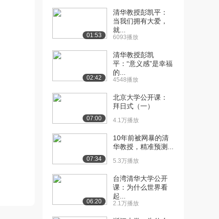
清华教授彭凯平：
[10] 浙江大学公开课：博
25:40
当我们拥有大爱，
弈论第二讲基本假...
就...
01:53
7.7万播放
6093播放
清华教授彭凯
[11] 浙江大学公开课：第
待播放
平：“意义感”是幸福
三讲囚犯困境和破...
的...
9.2万播放
02:42
4548播放
[12] 浙江大学公开课：囚
35:38
北京大学公开课：
犯困境（二）
拜日式（一）
7.7万播放
07:00
4.1万播放
[13] 浙江大学公开课：第
22:53
10年前被网暴的清
三讲 囚犯困境（...
华教授，精准预测...
6.6万播放
07:34
5.3万播放
[14] 浙江大学公开课：第
20:09
台湾清华大学公开
三讲 囚犯困境...
课：为什么世界看
5.8万播放
起...
06:20
2.1万播放
[15] 浙江大学公开课：第
24:07