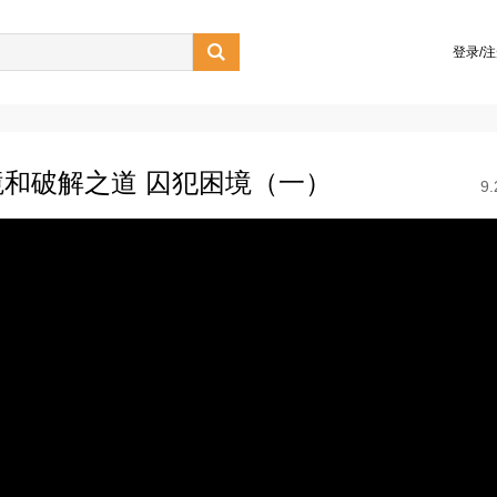

登录/
和破解之道 囚犯困境（一）
9