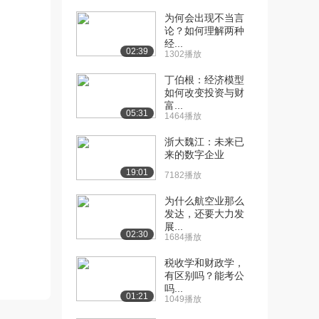
为何会出现不当言
[10] 武汉大学公开课：经
15:06
论？如何理解两种
济学研究对象和研...
经...
02:39
6.5万播放
1302播放
丁伯根：经济模型
[11] 武汉大学公开课：微
12:47
如何改变投资与财
观经济学要研究什...
富...
6.2万播放
05:31
1464播放
[12] 武汉大学公开课：影
11:56
浙大魏江：未来已
响价格的需求因素
来的数字企业
6.8万播放
19:01
7182播放
[13] 武汉大学公开课：影
06:39
为什么航空业那么
响价格的供给因素
发达，还要大力发
5.3万播放
展...
02:30
1684播放
[14] 武汉大学公开课：市
09:52
税收学和财政学，
场均衡理论
有区别吗？能考公
5.9万播放
吗...
01:21
1049播放
[15] 武汉大学公开课：微
11:54