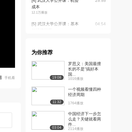
[4] 武汉大学公开课：机会
25:55
成本
12.1万播放
[5] 武汉大学公开课：基本
04:54
的经济问题
9.6万播放
[6] 武汉大学公开课：绝对
14:36
为你推荐
优势与比较优势
10.4万播放
罗思义：美国最擅
长的不是“搞好本
[7] 武汉大学公开课：比较
20:27
国...
优势与机会成本
19:08
手机看
1016播放
8.1万播放
一个视频看懂四种
[8] 武汉大学公开课：市场
经济周期
18:23
经济
11:32
1764播放
8.3万播放
中国经济下一步怎
[9] 武汉大学公开课：计划
18:45
么走？关键就看两
件...
经济与混合经济
03:04
2114播放
6.6万播放