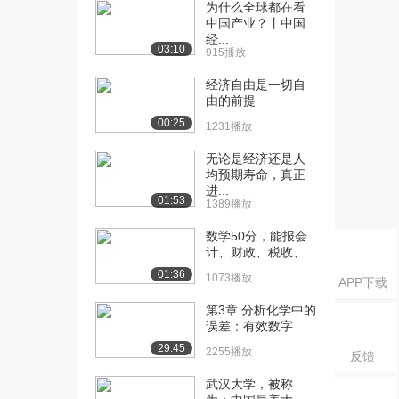
观经济政策的市场...
为什么全球都在看
中国产业？丨中国
5.7万播放
经...
03:10
915播放
[16] 武汉大学公开课：市
13:29
场均衡理论的应用...
经济自由是一切自
5.5万播放
由的前提
00:25
1231播放
[17] 武汉大学公开课：市
18:58
场均衡理论的应用...
无论是经济还是人
4.9万播放
均预期寿命，真正
进...
[18] 武汉大学公开课：需
14:30
01:53
1389播放
求的价格弹性
数学50分，能报会
5.6万播放
计、财政、税收、...
[19] 武汉大学公开课：其
11:27
01:36
1073播放
APP下载
他弹性理论
4.6万播放
第3章 分析化学中的
误差；有效数字...
[20] 武汉大学公开课：弹
17:46
29:45
2255播放
反馈
性理论的应用
4.8万播放
武汉大学，被称