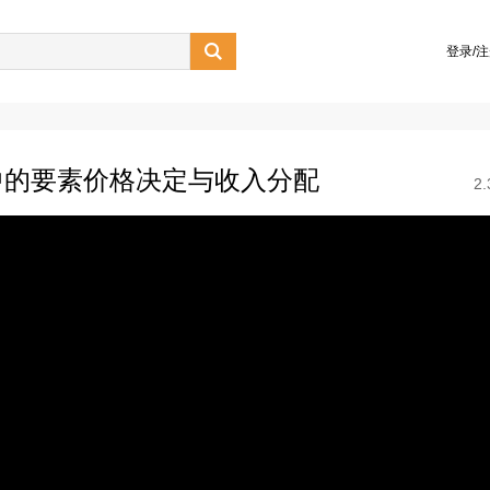

登录/
中的要素价格决定与收入分配
2