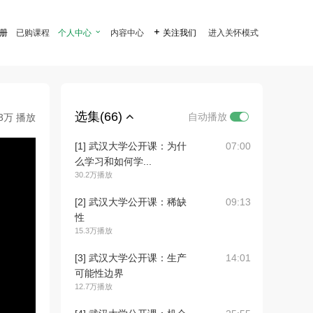
注册
已购课程
个人中心

内容中心

关注我们
进入关怀模式
选集(66)
自动播放
.3万 播放
[1] 武汉大学公开课：为什
07:00
么学习和如何学...
30.2万播放
[2] 武汉大学公开课：稀缺
09:13
性
15.3万播放
[3] 武汉大学公开课：生产
14:01
可能性边界
12.7万播放