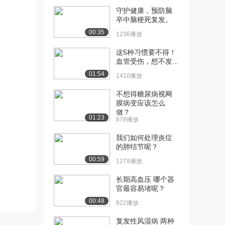
守护健康，预防脑
[10] 呼吸系统疾病：第6节
41:49
卒中脑梗死复发。
支气管扩张：
00:35
1236播放
3.8万播放
这5种习惯要不得！
[11] 呼吸系统疾病：第6节
45:00
血管受伤，想不发...
肺脓肿
01:54
1410播放
3.0万播放
不想得糖尿病视网
[12] 呼吸系统疾病：第7节
41:33
膜病变应该怎么
肺结核1
做？
01:23
3.2万播放
878播放
[13] 呼吸系统疾病：第7节
44:49
我们如何处理炎症
的肺结节呢？
肺结核2
2.6万播放
00:59
1278播放
[14] 呼吸系统疾病：第8节
56:49
长期高血压 哪个器
肺心病
官最容易堵呢？
3.6万播放
00:48
822播放
[15] 呼吸系统疾病：第9节
39:17
复发性风湿病 两种