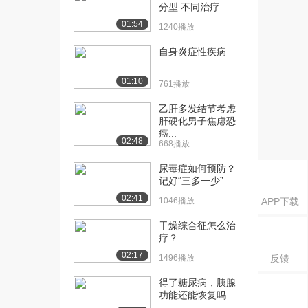
呼吸衰竭1
分型 不同治疗
3.7万播放
01:54
1240播放
[16] 呼吸系统疾病：第9节
45:44
自身炎症性疾病
呼吸衰竭2
3.0万播放
01:10
761播放
[17] 循环系统疾病：第1节
41:00
乙肝多发结节考虑
心律失常1
肝硬化男子焦虑恐
8.4万播放
癌...
02:48
668播放
[18] 循环系统疾病：第1节
37:01
尿毒症如何预防？
心律失常2
记好“三多一少”
5.1万播放
02:41
1046播放
APP下载
[19] 循环系统疾病：第1节
42:37
心律失常3
干燥综合征怎么治
疗？
4.3万播放
02:17
1496播放
反馈
[20] 循环系统疾病：第1节
38:23
心律失常4
得了糖尿病，胰腺
3.6万播放
功能还能恢复吗