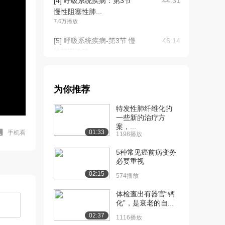
[4] 呼吸系统疾病：第3节
44:31
慢性阻塞性肺...
7.6万播放
[5] 呼吸系统疾病-第3节 慢
46:14
性阻塞性肺...
5.5万播放
[6] 呼吸系统疾病：第4节
43:13
为你推荐
哮喘1
5.4万播放
特发性肺纤维化的
一些新的治疗方
[7] 呼吸系统疾病：第4节
53:33
案，...
哮喘2
01:33
手机看
1198播放
4.3万播放
5种常见癌前病变务
[8] 呼吸系统疾病：第5节
必要重视
53:25
肺癌1
02:15
574播放
4.9万播放
体检查出有器官“钙
[9] 呼吸系统疾病：第5节
27:47
化”，是衰老的自...
肺癌2
02:37
1116播放
3.2万播放