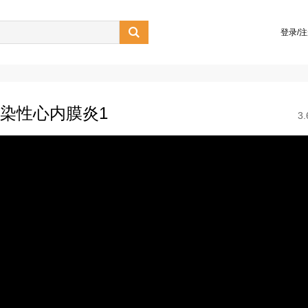

登录/
感染性心内膜炎1
3