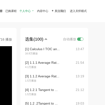
注册
已购课程
个人中心

内容中心

关注我们
进入关怀模式
选集(100)
自动播放
716 播放
[1] Calculus I TOC an...
13:47
16.8万播放
[2] 1.1.1 Average Rat...
21:54
4.1万播放
[3] 1.1.2 Average Rat...
13:19
1.5万播放
[4] 1.2.1 Tangent to ...
21:12
1.5万播放
[5] 1.2 .2Tangent to ...
19:03