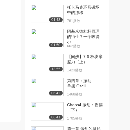
[13] 1.6.1 One-sided L...
19:30
托卡马克环形磁场
6598播放
中的漂移
[14] 1.6.2 One-sided L...
26:32
01:43
781播放
4492播放
阿基米德杠杆原理
[15] 1.7.1 Continuity ...
27:43
的衍生？一个吸管
小...
1.1万播放
01:50
662播放
[16] 1.7 .2 Continuity...
25:19
【同步】7.6 板块摩
3345播放
擦力（上）
13:55
[17] 1.8.1 Limits Invo...
30:52
1423播放
4655播放
第四章：振动——
单摆 Oscill...
[18] 1.8.2 Limits Invo...
26:46
2955播放
06:42
1468播放
[19] 1.9.1 Limits of T...
21:39
Chaos4 振动：摇摆
3914播放
（下）
06:41
1705播放
[20] 1.9.2 Limits of T...
15:39
3129播放
第一章 运动的描述