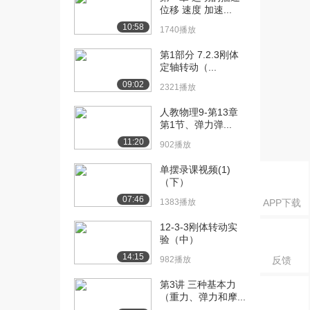
位移 速度 加速...
[21] 2.1 Tangents and ...
12:38
10:58
1740播放
4507播放
第1部分 7.2.3刚体
[22] 2.2 Instantaneous...
18:51
定轴转动（...
1.1万播放
09:02
2321播放
[23] 2.3.1 Derivatives...
16:12
2.1万播放
人教物理9-第13章
第1节、弹力弹...
[24] 2.3.2 Derivatives...
27:17
11:20
902播放
4877播放
单摆录课视频(1)
[25] 2.4.1 Basic Deriv...
20:38
（下）
5536播放
07:46
1383播放
APP下载
[26] 2.4.2 Basic Deriv...
14:50
12-3-3刚体转动实
3591播放
验（中）
14:15
[27] 2.4.3 Basic Deriv...
16:08
982播放
反馈
2766播放
第3讲 三种基本力
（重力、弹力和摩...
[28] 2.5.1 Product and...
24:28