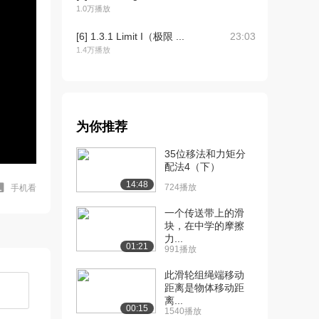
1.0万播放
[6] 1.3.1 Limit I（极限 ...
23:03
1.4万播放
[7] 1.3.2 Limit II（极限...
12:43
8345播放
[8] 1.3.3 Limit III（极...
21:56
为你推荐
6877播放
35位移法和力矩分
[9] 1.4.1 Limit Laws ...
25:45
配法4（下）
6882播放
14:48
724播放
手机看
[10] 1.4.2 Limit Laws ...
19:11
一个传送带上的滑
6041播放
块，在中学的摩擦
力...
[11] 1.5.1 Definition ...
18:55
01:21
991播放
7834播放
此滑轮组绳端移动
[12] 1.5.2 Definition ...
18:55
距离是物体移动距
1.4万播放
离...
00:15
1540播放