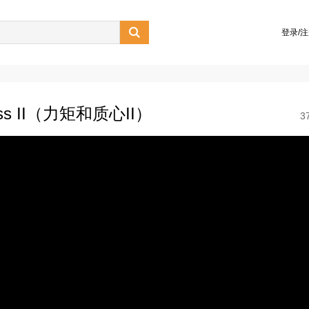

登录/
 Mass II（力矩和质心II）
3