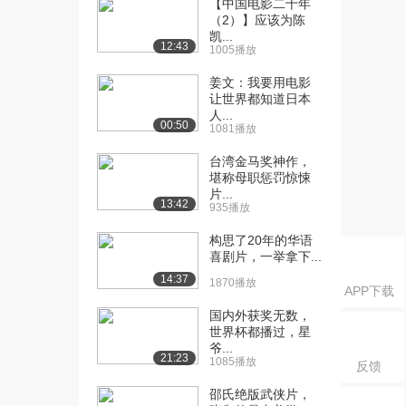
【中国电影二十年
（2）】应该为陈
凯...
12:43
1005播放
姜文：我要用电影
让世界都知道日本
人...
00:50
1081播放
台湾金马奖神作，
堪称母职惩罚惊悚
片...
13:42
935播放
构思了20年的华语
喜剧片，一举拿下...
14:37
1870播放
APP下载
国内外获奖无数，
世界杯都播过，星
爷...
21:23
1085播放
反馈
邵氏绝版武侠片，