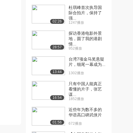
杜琪峰首次执导国
际合拍片，保持了
强...
02:26
1247播放
探访香港电影外景
地，圆了我的港剧
情...
28:57
952播放
台湾7项金马奖悬疑
片，细尾一幕成为...
13:44
1302播放
只有中国人能真正
看懂的片子，张艺
谋...
16:54
1852播放
近些年为数不多的
华语高口碑武侠片
01:56
672播放