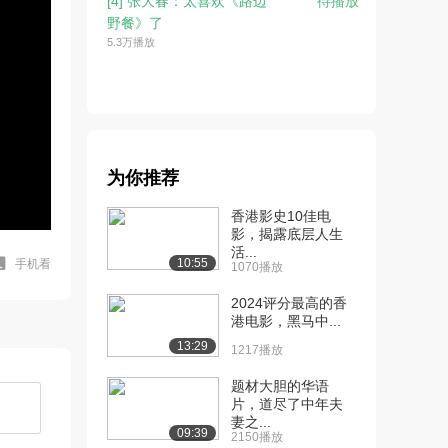
[4] 张大春：太喜欢《路边
待播放
野餐》了
5.3万播放
为你推荐
香港影史10佳电
影，揭露底层人生
活...
10:55
手机看
1070播放
2024评分最高的香
港电影，黑马中...
13:29
1217播放
题材大胆的华语
片，道尽了中年夫
妻之...
09:39
2150播放