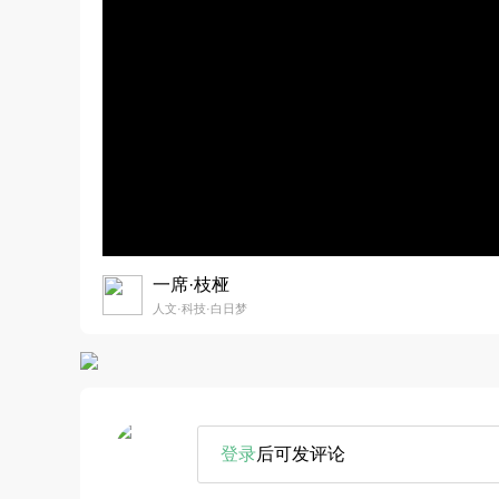
一席·枝桠
人文·科技·白日梦
登录
后可发评论