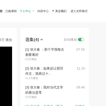
注册
已购课程
个人中心

内容中心

关注我们
进入关怀模式
选集(4)
自动播放
.3万 播放
[1] 张大春 ：那个字我每次
07:55
都要看好
8.5万播放
[2] 张大春：如果还让我写
11:15
作文，我再过十...
11.2万播放
[3] 张大春：我对当代文学
09:46
的看法是零
5.5万播放