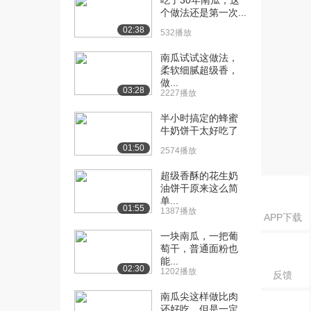
吃了30年南瓜，这
一失地擀出劲道爽...
个做法还是第一次...
2.3万播放
02:38
532播放
[16] 最大的那只虾，归我
01:31
南瓜试试这做法，
了！！！！
柔软细腻超级香，
2.2万播放
做...
03:28
2227播放
[17] 鸡翅这么做，不用吐
01:56
骨头，不脏手，超...
半小时搞定的蜂蜜
2.6万播放
牛奶饼干太好吃了
01:50
2574播放
[18] 再说这么好吃的菜是
01:10
黑暗料理，我就揍...
超级香酥的花生奶
2.3万播放
油饼干原来这么简
单...
01:55
[19] 炎炎夏日，能让你1秒
1387播放
01:41
APP下载
从头冰爽到脚，...
一块南瓜，一把葡
2.8万播放
萄干，普通面粉也
能...
[20] 端上桌10秒钟被抢
01:21
02:30
1202播放
反馈
光！用包子独家秘...
南瓜尖这样做比肉
2.5万播放
还好吃，但是一定