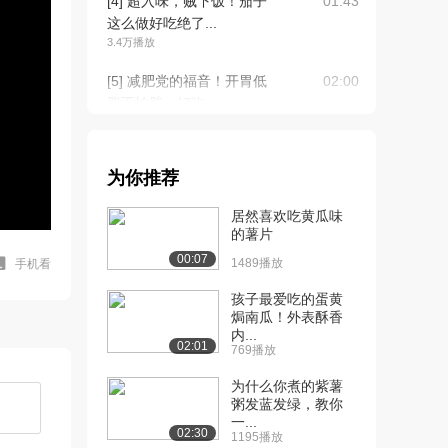
[4] 超入味，贼下饭！茄子
01:43
这么做好吃绝了...
3.4万播放
[5] 减肥党的福音！开胃低
02:00
脂不怕胖，好吃...
3.2万播放
[6] 南瓜竟然还能做饼干？
待播放
为你推荐
结果出人意料的...
2.5万播放
居然喜欢吃黄瓜味
的薯片
[7] 入口即化！零失误 宝宝
01:24
00:07
小零食！30...
1489播放
手机看
2.3万播放
孩子最爱吃的蛋黄
焗南瓜！外表酥香
[8] 三步学会包馄饨，这样
01:18
内...
的吃法比带汤的...
02:01
769播放
3.1万播放
为什么你煮的紫薯
[9] 刷爆朋友圈的早餐，颜
02:04
粥发蓝发绿，教你
一...
值爆表！营养满...
02:30
1195播放
2.9万播放