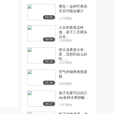
警告！这种芒果切
[10] 酸酸甜甜，冰凉爽
01:35
开后可能会爆汁
口，这道夏季小食让...
00:30
1175播放
2.9万播放
土豆和香蕉这样
[11] 太开胃！香辣过瘾还
01:32
做，孩子三天两头
除湿，上桌就秒光...
点名...
09:06
2.5万播放
1296播放
[12] 杏鲍菇这样做，嫩滑
01:34
把火龙果放大米
里，没想到这么好
爽弹比鲍鱼都好吃...
吃，...
2.6万播放
05:20
1214播放
[13] 这道爽口凉拌菜你绝
01:46
空气炸锅烤香蕉蛋
对没吃过！这么热...
糕
2.5万播放
01:34
1049播放
[14] 这么好吃的辅食，不
01:42
孩子在家可以自己
仅宝宝们超喜欢，...
diy各种水果炒酸...
2.1万播放
04:27
1167播放
[15] 只需三步，包你万无
01:16