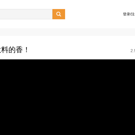

登录/
意料的香！
2