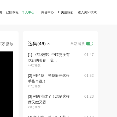
注册
已购课程
个人中心

内容中心

关注我们
进入关怀模式
选集(46)
自动播放
.5万 播放
[1] 《红楼梦》中晴雯没有
01:47
吃到的美食，我...
4.4万播放
[2] 别拦我，等我嘬完这根
01:52
手指再说！
2.7万播放
[3] 别再油炸了！鸡腿这样
01:23
做又嫩又香！
2.8万播放