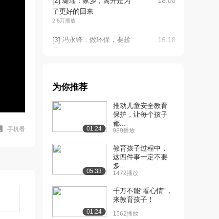
[2] 璐瑶：家乡，离开是为
18:00
了更好的回来
2.8万播放
[3] 冯永锋：做环保，要趁
16:18
早
4.3万播放
[3] 王健君：人体冻存未来
18:00
为你推荐
可期
2.0万播放
推动儿童安全教育
保护，让每个孩子
[4] 蒋高明：我的高效生态
17:32
都...
农业梦
01:24
手机看
989播放
3.6万播放
教育孩子过程中，
[4] 付永：跑出生命的舒适
这四件事一定不要
18:00
多...
区
05:33
1472播放
2.5万播放
千万不能“看心情”，
[5] 刘正琛：用爱自己的心
18:39
来教育孩子！
爱别人
01:24
1562播放
5.1万播放