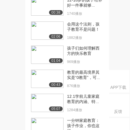
12-18岁的孩子培养
好一件事就够...
2.2万播放
00:38
1740播放
[11] 雷殿生：生死罗布泊
17:48
2.7万播放
会用这个法则，孩
子教育不是问题！
[12] 李风：我们艺术有力
18:08
02:06
1882播放
量
2.4万播放
孩子们如何理解西
方的快乐教育
[13] 陈凯：爱我，就给我
17:20
01:04
969播放
写份遗嘱吧
2.2万播放
教育的最高境界其
实是“0教育”，可...
[15] 黄小山：垃圾的高大
17:37
00:43
尚
876播放
APP下载
2.1万播放
12.1学前儿童家庭
教育的内涵、特...
[16] 赵永恒：逃离黑洞的
17:11
05:07
星星
1284播放
反馈
2.2万播放
一分钟家庭教育：
孩子作业，你也这
[17] 郑毓煌：洞察消费心
17:32