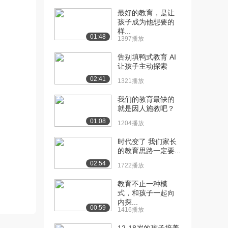
最好的教育，是让
[5] 宁毅：如何让慢性病不
18:00
孩子成为他想要的
再流行
样...
01:48
2.2万播放
1397播放
告别填鸭式教育 AI
[6] 洪波：解读大脑的密码
18:15
让孩子主动探索
4.1万播放
02:41
1321播放
[6] 朱永新：阅读造就中国
18:00
2.6万播放
我们的教育最缺的
就是因人施教吧？
[7] 苏清华：我的家庭美育
17:28
01:08
1204播放
观
3.9万播放
时代变了 我们家长
的教育思路一定要...
[8] 刘新宇：故事伴我们一
18:04
02:54
1722播放
路成长
8.3万播放
教育不止一种模
式，和孩子一起向
[9] 张春成：创新源于生活
14:42
内探...
00:59
2.9万播放
1416播放
[10] 刘红：月球生活105天
17:48