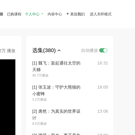
注册
已购课程
个人中心

内容中心

关注我们
进入关怀模式
选集(380)
自动播放
.2万 播放
[1] 魏飞：架起通往太空的
16:31
天梯
40.7万播放
[1] 张玉波：守护大熊猫的
18:00
小蜜蜂
3.2万播放
[2] 唐然：为真实的世界设
13:06
计
8.5万播放