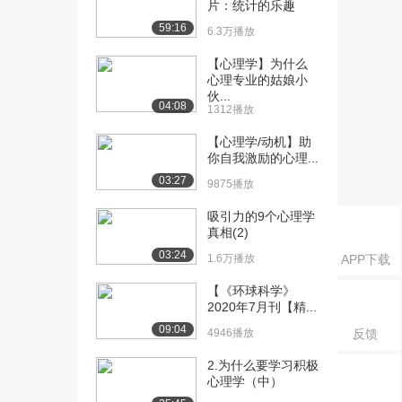
[18] 心理学中的数据分析
46:14
片：统计的乐趣
9.6万播放
59:16
6.3万播放
[19] 方差分析
47:23
【心理学】为什么
2.6万播放
心理专业的姑娘小
伙...
04:08
[20] 20 方差分析-2
48:21
1312播放
1.7万播放
【心理学/动机】助
你自我激励的心理...
[21] 21 二维方差分析
48:55
1.5万播放
03:27
9875播放
[22] 22-因素方差分析及线
49:57
吸引力的9个心理学
性模型讲解
真相(2)
1.9万播放
03:24
1.6万播放
APP下载
[23] 23-相关分析
39:56
【《环球科学》
2.7万播放
2020年7月刊【精...
09:04
4946播放
反馈
[24] 24-线性回归
49:04
2.1万播放
2.为什么要学习积极
心理学（中）
[25] 25-期中考试3考前复
43:58