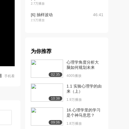
2.7万播放
[6] 抽样波动
46:41
2.5万播放
[7] 概率曲线及有关计算
47:19
2.8万播放
[8] 中心极限定理
48:16
为你推荐
3.8万播放
心理学角度分析大
[9] 心理学中的数据分析之
45:53
脑如何规划未来
样本均值分布及...
02:35
4005播放
手机看
8.3万播放
1.1 实验心理学的由
[10] 用统计数据进行假设
47:23
来（上）
检验
10:38
1.9万播放
2.8万播放
16.心理学里的学习
[11] 效果量与标准偏差的
44:27
是个神马意思？
数据分析
09:06
2.8万播放
1.8万播放