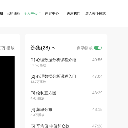
注册
已购课程
个人中心

内容中心

关注我们
进入关怀模式
选集(28)
自动播放
.5万 播放
[1] 心理数据分析课程介绍
40:56
51.5万播放
[2] 心理数据分析课程入门
47:04
13.7万播放
[3] 绘制直方图
43:29
4.4万播放
[4] 频率分布
48:15
3.3万播放
[5] 平均值 中值和众数
47:28