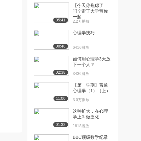
[12] 心理学中的数据分析
【今天你焦虑了
38:37
吗？雷丁大学带你
8.9万播放
一起...
05:41
2.2万播放
[13] T变量与R变量
47:47
2.9万播放
心理学技巧
[14] 心理学数据分析之T检
46:34
00:46
6416播放
验
9.2万播放
如何用心理学3天放
下一个人？
[15] 心理学实验中数据的
待播放
02:38
变异与综合
3436播放
5.5万播放
【第一学期】普通
心理学（1）（上）
[16] 独立样本T检验中的的
47:48
11:00
有效样本量大小
3.0万播放
2.0万播放
这种扩大，在心理
学上叫做泛化
[17] R Commander中变量
48:55
和因素...
01:32
1818播放
1.9万播放
BBC顶级数学纪录