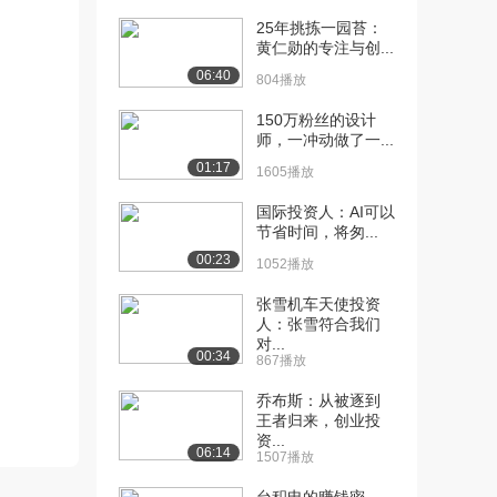
1.9万播放
25年挑拣一园苔：
黄仁勋的专注与创...
[11] 《荒野求生》的必备
17:03
06:40
伴侣，贝爷从此再...
804播放
2.4万播放
150万粉丝的设计
师，一冲动做了一...
[12] 身世传奇的前美世界
17:05
冠军，华丽转身打...
01:17
1605播放
1.2万播放
国际投资人：AI可以
[13] 手机竟能和信用卡一
17:42
节省时间，将匆...
样大? 连YC的...
00:23
1052播放
2.0万播放
张雪机车天使投资
[14] 中国的天之骄女真情
22:28
人：张雪符合我们
吐露：在美国创业...
对...
00:34
867播放
2.4万播放
乔布斯：从被逐到
[15] 创业中最容易遇到哪
22:05
王者归来，创业投
些坑？
资...
06:14
3.4万播放
1507播放
[17] 真格基金7年来最想投
待播放