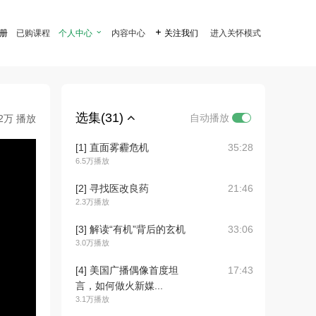
注册
已购课程
个人中心

内容中心

关注我们
进入关怀模式
选集(31)
自动播放
.2万 播放
[1] 直面雾霾危机
35:28
6.5万播放
[2] 寻找医改良药
21:46
2.3万播放
[3] 解读“有机”背后的玄机
33:06
3.0万播放
[4] 美国广播偶像首度坦
17:43
言，如何做火新媒...
3.1万播放