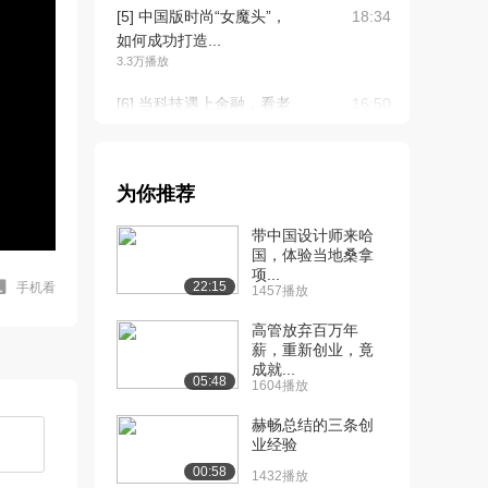
[5] 中国版时尚“女魔头”，
18:34
如何成功打造...
3.3万播放
[6] 当科技遇上金融，看老
16:50
美如何玩转互联...
5.8万播放
[7] 从此废除Home键，开
16:22
为你推荐
辟移动时代创...
带中国设计师来哈
1.9万播放
国，体验当地桑拿
项...
[8] 硅谷VR大神，打造虚拟
23:24
22:15
手机看
1457播放
现实领域的下...
3.6万播放
高管放弃百万年
薪，重新创业，竟
[9] “Uber停车”，就此让你
17:04
成就...
05:48
1604播放
和“停车...
1.9万播放
赫畅总结的三条创
业经验
[10] 传说中的YC孵出中国
21:24
00:58
蛋，敢挣美国人...
1432播放