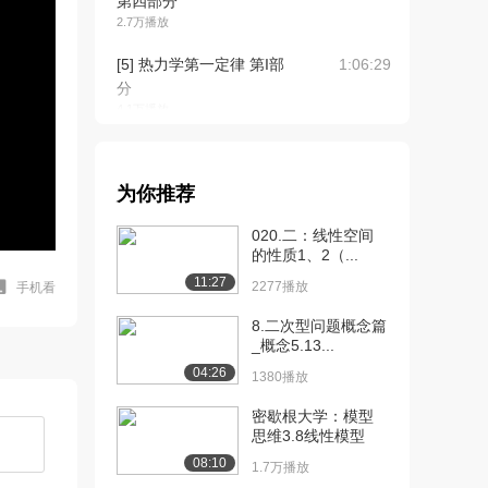
第四部分
2.7万播放
[5] 热力学第一定律 第I部
1:06:29
分
4.1万播放
[6] 热力学第一定律 第II部
1:09:53
分
为你推荐
2.9万播放
020.二：线性空间
[7] 旋转光谱 第3部分
1:17:34
的性质1、2（...
2.0万播放
11:27
2277播放
手机看
[8] 分子运动
1:11:52
2.0万播放
8.二次型问题概念篇
_概念5.13...
[9] 热力学第二 第三定律
1:12:18
04:26
1380播放
III
2.1万播放
密歇根大学：模型
思维3.8线性模型
[10] 物理平衡
待播放
08:10
1.7万播放
2.9万播放