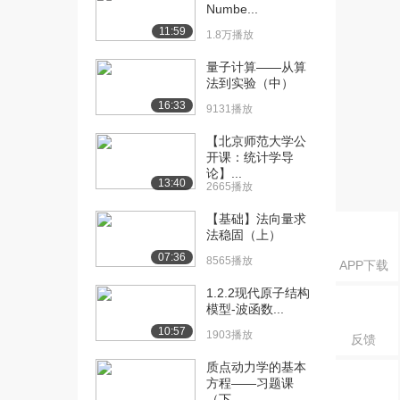
Numbe...
11:59
1.8万播放
量子计算——从算
法到实验（中）
16:33
9131播放
【北京师范大学公
开课：统计学导
论】...
13:40
2665播放
【基础】法向量求
法稳固（上）
07:36
8565播放
APP下载
1.2.2现代原子结构
模型-波函数...
10:57
1903播放
反馈
质点动力学的基本
方程——习题课
（下...