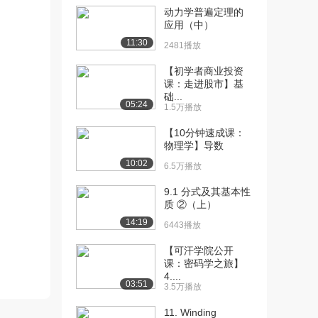
动力学普遍定理的
[12] 物理平衡 II
1:11:55
应用（中）
1.7万播放
11:30
2481播放
[13] 物理平衡 第三部分
1:14:12
【初学者商业投资
1.4万播放
课：走进股市】基
础...
[14] 化学平衡 第一部分
56:51
05:24
1.5万播放
2.6万播放
【10分钟速成课：
[15] 化学平衡 第二部分
1:07:02
物理学】导数
2.4万播放
10:02
6.5万播放
[16] 化学平衡 第三部分
1:12:23
9.1 分式及其基本性
2.0万播放
质 ②（上）
14:19
[17] 总复习
1:04:07
6443播放
2.1万播放
【可汗学院公开
课：密码学之旅】
4....
03:51
3.5万播放
11. Winding