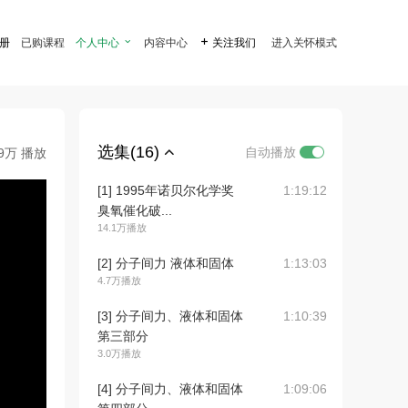
注册
已购课程
个人中心

内容中心

关注我们
进入关怀模式
选集(16)
自动播放
.9万 播放
[1] 1995年诺贝尔化学奖
1:19:12
臭氧催化破...
14.1万播放
[2] 分子间力 液体和固体
1:13:03
4.7万播放
[3] 分子间力、液体和固体
1:10:39
第三部分
3.0万播放
[4] 分子间力、液体和固体
1:09:06