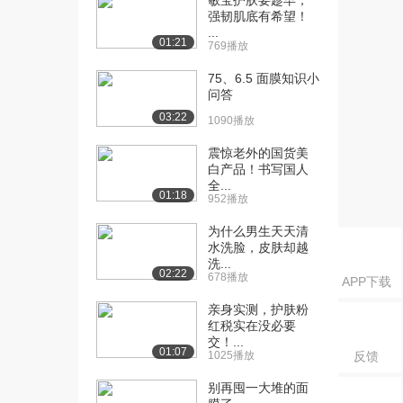
敏宝护肤要趁早，
20.5万播放
强韧肌底有希望！
...
[16] 敷面膜对改善皮肤有
01:19
01:21
769播放
没有用？
30.0万播放
75、6.5 面膜知识小
问答
[17] 脂溢性皮炎能根治
01:30
03:22
1090播放
么？
16.9万播放
震惊老外的国货美
白产品！书写国人
[18] 炎症性皮肤在日常饮
01:11
全...
01:18
952播放
食方面有哪些禁忌...
14.3万播放
为什么男生天天清
水洗脸，皮肤却越
[19] 如何有效改善脸上的
01:44
洗...
02:22
红血丝？
678播放
APP下载
14.3万播放
亲身实测，护肤粉
红税实在没必要
[20] 炎症性红血丝皮肤是
01:05
交！...
如何导致的？
01:07
1025播放
反馈
13.5万播放
别再囤一大堆的面
[21] 面部的红血丝是先天
00:48