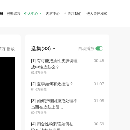
注册
已购课程
个人中心

内容中心

关注我们
进入关怀模式
选集(33)
自动播放
.9万 播放
[1] 有可能把油性皮肤调理
00:45
成中性皮肤么？
61.5万播放
[2] 夏季如何有效控油？
01:07
64.6万播放
[3] 如何护理因痤疮处理不
01:05
当而在皮肤上留...
60.4万播放
[4] 闭合性粉刺该如何祛
00:59