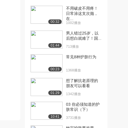
[10] 干性皮肤是否比油
00:49
不用破皮不用疼！
性、中性皮肤更容易...
日常涂这支次抛，
21.5万播放
在...
00:32
1002播放
[11] 冬季老年人皮肤易干
01:06
燥瘙痒，该如何防...
男人错过25岁，以
20.6万播放
后想白就难了！国...
01:44
713播放
[12] 那些市面上卖的补水
01:15
产品真的靠谱吗？
常见8种护肤行为
22.0万播放
00:23
1368播放
[13] 遗传性毛周角化症能
01:41
根治吗？
想了解抗老原理的
20.7万播放
朋友可以看看
01:29
1342播放
[14] 身上经常有干皮，怎
01:33
么预防？
03 你必须知道的护
21.0万播放
肤常识（下）
10:41
[15] 冬季手足皲裂怎么护
01:36
3731播放
理？