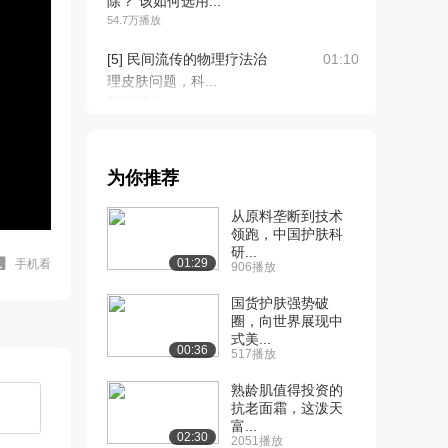
除？ 该如何选用...
54.7万播放
[5] 民间流传的物理疗法治
01:10
理皮肤问题，科...
53.0万播放
[6] 油性皮肤需要每天洗多
01:03
次脸吗？
为你推荐
52.9万播放
从原料垄断到技术
[7] 为什么用了黑头贴以后
01:04
领跑，中国护肤科
感觉黑头越长越...
研...
53.4万播放
01:29
手机看
906播放
[8] 干性瘙痒皮肤是先天性
01:12
国货护肤强势破
还是后天的？
圈，向世界展现中
式美...
23.8万播放
00:36
517播放
[9] 如何判断是缺水性干性
00:59
熟龄肌值得投资的
皮肤or缺油性...
抗老面霜，这泼天
22.3万播放
富...
02:30
2051播放