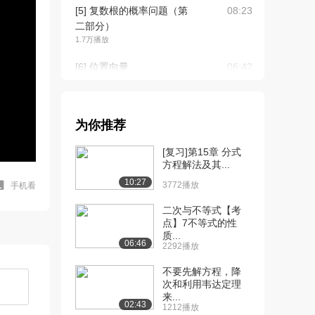
[5] 复数根的概率问题（第
08:23
二部分）
1.7万播放
[6] 位置向量
06:42
2.1万播放
[7] 积分极限
07:04
2.7万播放
为你推荐
[8] 代数运算
13:10
[复习]第15章 分式
2.2万播放
方程解法及其...
10:27
3772播放
手机看
[9] 函数最大值
09:27
2.5万播放
二次与不等式【考
点】7不等式的性
[10] 直径斜率问题
07:47
质...
06:46
2.1万播放
2292播放
[11] 复杂三角问题及代数
10:09
不要先解方程，降
次和利用韦达定理
计算（第一部分）
来...
2.0万播放
02:43
1212播放