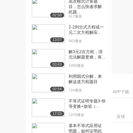
高次根式计算题
[19] 对称和次对称矩阵
11:58
目，怎么快速求解
1.2万播放
此题...
02:50
917播放
[20] 迹和行列式
09:18
2-2列分式方程或一
1.1万播放
元二次方程解应...
13:07
[21] 可整除行列式
08:13
943播放
9231播放
解3元2次方程，消
元法解题更难，有...
[22] 圆与双曲线的交点
12:43
1.3万播放
03:43
1089播放
[23] 圆与双曲线的公切线
06:15
利用因式分解，来
第1讲
解这道方程题目
1.0万播放
02:54
724播放
APP下载
[24] 圆与双曲线的公切线
10:44
不等式证明专题3-恒
第2讲
等变换+放缩（...
9141播放
17:03
1378播放
反馈
[25] 圆与双曲线的公切线
08:53
基本不等式应用证
第3讲
明题，如何证明此