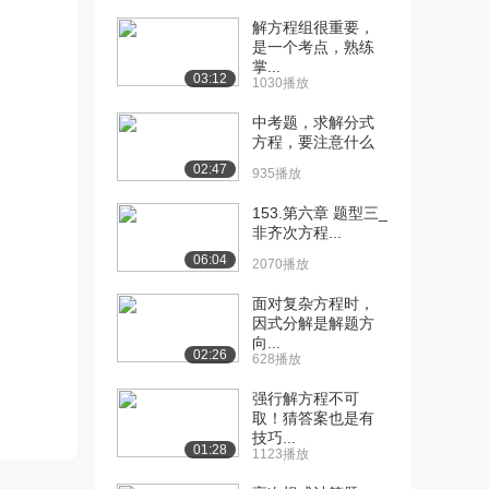
[12] 复杂三角问题及代数
09:53
解方程组很重要，
计算（第二部分）
是一个考点，熟练
1.4万播放
掌...
03:12
1030播放
[13] 复杂三角问题及代数
06:27
中考题，求解分式
计算（第三部分）
方程，要注意什么
1.3万播放
02:47
935播放
[14] 复数（第一部分）
07:20
153.第六章 题型三_
1.7万播放
非齐次方程...
[15] 复数（第二部分）
07:25
06:04
2070播放
9808播放
面对复杂方程时，
[16] 复数（第三部分）
03:08
因式分解是解题方
1.1万播放
向...
02:26
628播放
[17] 可导性及有界性
13:59
强行解方程不可
1.7万播放
取！猜答案也是有
技巧...
[18] 积分与二项分布
13:42
01:28
1123播放
1.6万播放