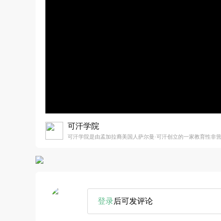
可汗学院
可汗学院是由孟加拉裔美国人萨尔曼·可汗创立的一家教育性非
登录
后可发评论