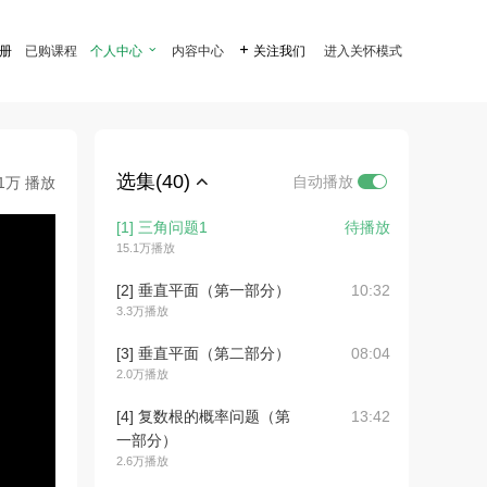
注册
已购课程
个人中心

内容中心

关注我们
进入关怀模式
选集(40)
自动播放
.1万 播放
[1] 三角问题1
待播放
15.1万播放
[2] 垂直平面（第一部分）
10:32
3.3万播放
[3] 垂直平面（第二部分）
08:04
2.0万播放
[4] 复数根的概率问题（第
13:42
一部分）
2.6万播放