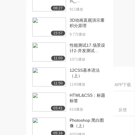
式_...
第九集-用户...
08:27
1.0万播放
911播放
[17] 17-图像处理进阶
06:08
3D动画直观演示重
积分原理
_Photosh...
1.8万播放
15:57
9.7万播放
[18] 18-图像处理进阶
05:44
性能测试17.场景设
_Photosh...
计2-并发测试...
2.2万播放
11:03
1071播放
[19] 19-图像处理进阶
04:22
12CSS基本语法
_Photosh...
（上）
9165播放
11:50
1140播放
APP下载
[20] 20-图像处理进阶
06:10
HTML&CSS：标题
_Photosh...
标签
1.9万播放
03:41
610播放
反馈
[21] 21-图像处理进阶
07:30
Photoshop:黑白图
_Photosh...
像（上）
8872播放
05:16
6050播放