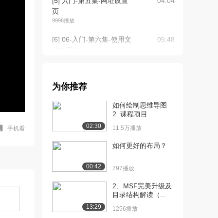
[5] 入门-第五集-网址设置
04:04
页
9998播放
[6] 06-入门-第六集-使用文
05:48
件夹面板...
7268播放
[7] 07-入门-第七集-上传
02:45
为你推荐
删除和提...
5299播放
如何绘制思维导图
2. 课程项目
[8] 08-基于用户的设计-第
06:18
02:30
一集-用户...
11.5万播放
手机看
8642播放
如何更好的布局？
[9] 09-基于用户的设计-第
04:44
00:42
二集-用户...
797播放
4663播放
2、MSF完美升级及
目录结构解读（...
[10] 10-基于用户的设计-
03:17
第三集-用户...
13:29
1256播放
4739播放