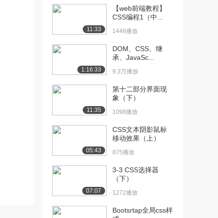
【web前端教程】
[11] 11-基于用户的设计-
02:30
CSS编程1（中...
第四集-怎样...
11:33
1446播放
4260播放
DOM、CSS、继
[12] 12-基于用户的设计-
02:28
承、JavaSc...
第五集-用户...
1:16:33
9.3万播放
3218播放
第十二部分界面现
[13] 13-基于用户的设计-
03:19
象（下）
第六集-提供...
11:35
1098播放
4940播放
CSS文本阴影鼠标
[14] 14-基于用户的设计-
03:59
移动效果（上）
第七集-保持...
05:43
875播放
9506播放
3-3 CSS选择器
[15] 15-基于用户的设计-
02:14
（下）
第八集-如何...
07:07
6408播放
1272播放
Bootsrtap全局css样
[16] 16-基于用户的设计-
03:20