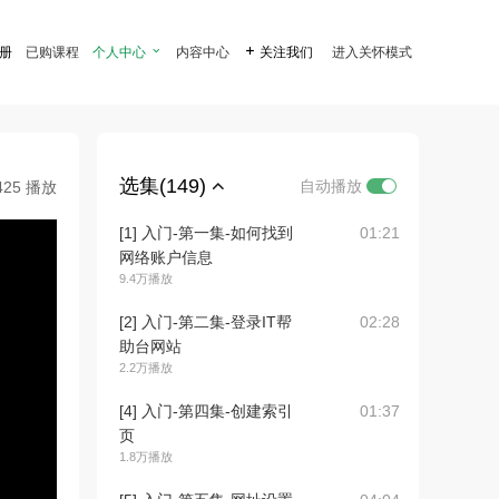
注册
已购课程
个人中心

内容中心

关注我们
进入关怀模式
选集(149)
自动播放
425 播放
[1] 入门-第一集-如何找到
01:21
网络账户信息
9.4万播放
[2] 入门-第二集-登录IT帮
02:28
助台网站
2.2万播放
[4] 入门-第四集-创建索引
01:37
页
1.8万播放