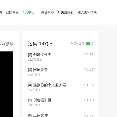
注册
已购课程
个人中心

内容中心

关注我们
进入关怀模式
选集(147)
自动播放
650 播放
[2] 创建文件夹
02:31
11.7万播放
[3] 网址设置
04:47
6.0万播放
[4] 连接你的个人服务器
01:38
4.6万播放
[5] 创建索引页
01:48
3.8万播放
[6] 上传文件
02:55