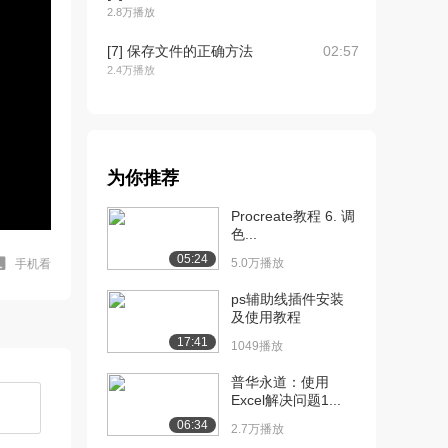
2.8万播放
[7] 保存文件的正确方法
02:57
2.4万播放
[8] 最好的练习-第1集-提交
02:01
作业
2.6万播放
为你推荐
[9] 最好的练习-第2集-上传
03:54
测试
Procreate教程 6. 调
2.1万播放
色...
05:24
5.0万播放
手机看
[10] 最好的练习-第3集-从
01:46
服务器删除文...
ps辅助线插件安装
2.2万播放
及使用教程
17:41
1049播放
[11] 使用网页样式指导原
09:55
则
普华永道：使用
3.2万播放
Excel解决问题1...
06:34
[12] 设计原理之对比色
03:48
2.7万播放