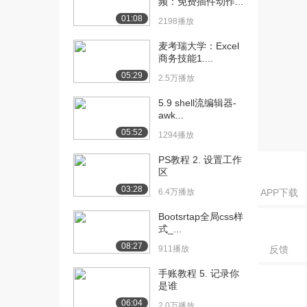
频：免费插件动作...
[20] HTML基础-第2节-编
10:03
01:08
2198播放
写代码
3.7万播放
麦考瑞大学：Excel
商务技能1....
[21] HTML基础-第3节-
04:26
05:29
2.5万播放
HTML中的...
2.5万播放
5.9 shell流编辑器-
awk...
[22] photoshop的使用-第
01:58
05:52
1294播放
一集-...
10.9万播放
PS教程 2. 设置工作
区
[24] photoshop的使用-第
01:19
03:28
二集-...
6.4万播放
APP下载
3.2万播放
Bootsrtap全局css样
式_...
[25] photoshop的使用-第
02:15
08:27
二集-...
911播放
反馈
8.2万播放
手账教程 5. 记录你
是谁
[26] photoshop的使用-第
03:13
三集-...
06:04
2.0万播放