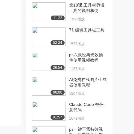
4.3万播放
第18课 工具栏剪辑
工具的说明和使...
[13] 设计原理之对齐
04:55
2.6万播放
11:23
1788播放
[14] 设计原理之重复性
05:29
71 编辑工具栏工具
2.2万播放
03:34
1577播放
[15] 设计原理之近似性
04:23
2.2万播放
ps六款经典光效插
件使用视频教程
[16] 页面元素介绍
05:58
26:54
1187播放
2.3万播放
AI免费在线图片生成
[17] 过犹不及
03:00
器使用教程
1.9万播放
06:00
1504播放
[18] 选择配色方案
06:01
Claude Code 被任
6.6万播放
意代码...
[19] HTML基础-第1节-
08:08
01:57
1679播放
HTML代码...
11.1万播放
ps一键下雪特效视