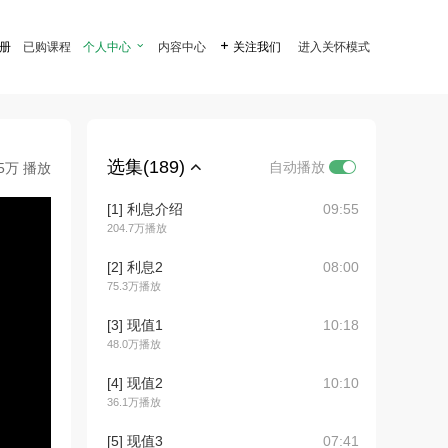
注册
已购课程
个人中心

内容中心

关注我们
进入关怀模式
选集(189)
自动播放
.5万 播放
[1] 利息介绍
09:55
204.7万播放
[2] 利息2
08:00
75.3万播放
[3] 现值1
10:18
48.0万播放
[4] 现值2
10:10
36.1万播放
[5] 现值3
07:41