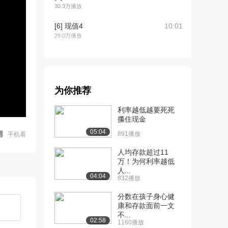
30.3万播放
[6] 现值4
10:01
29.0万播放
[7] 资产负债表介绍
09:53
36.0万播放
[8] 资产负债表与权益
10:04
为你推荐
27.7万播放
利率越低越要死死
[9] 房屋净值贷款
08:35
攥住现金
27.5万播放
05:04
891播放
手机看
[10] 租房or买房
09:39
人均存款超过11
34.7万播放
万！为何利率越低
人...
[11] 租房和买房对比第2部
09:08
04:04
832播放
分
25.5万播放
分数在孩子身心健
康和存款面前一文
[12] 租房和买房（细节分
15:16
不...
02:58
1160播放
析）