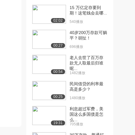
24.8万播放
15 万亿定存要到
期！这笔钱会去哪...
[13] 房价上涨谜团
09:20
02:02
540播放
68.7万播放
40岁200万存款可躺
[14] 房价上涨谜团第2部分
08:54
平？胡扯！
20.2万播放
00:27
696播放
[15] 房价上涨谜团第3部分
09:48
20.3万播放
老人去世了百万存
款无人取最后归谁
[16] 房价上涨谜团第4部分
呢...
06:52
00:54
1482播放
18.6万播放
民间借贷的利率最
[17] 买公司的股票是什么
14:04
高是多少？
意思
00:25
1480播放
34.6万播放
利息超过军费，美
[18] 债券和股票
09:20
国这么多国债是怎
24.0万播放
么...
19:31
705播放
[19] 卖空
09:31
20.5万播放