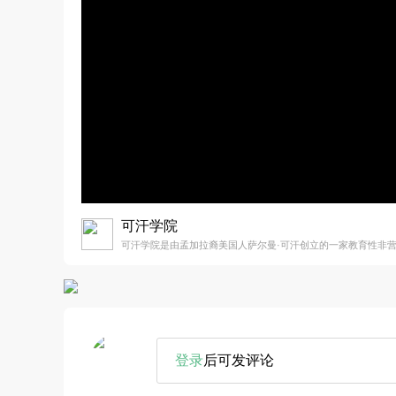
可汗学院
可汗学院是由孟加拉裔美国人萨尔曼·可汗创立的一家教育性非
登录
后可发评论