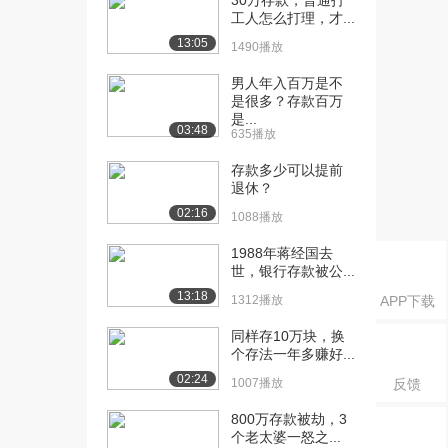
30万存款，普通打
工人怎么打理，才...
[20] 卖空2
08:42
13:05
1490播放
17.7万播放
男人年入百万是不
[21] 卖空是坏事吗？
13:54
是很多？存款百万
18.2万播放
是...
03:48
635播放
[22] 破产清算
11:19
18.2万播放
存款多少可以提前
退休？
[24] 资本收益率
09:48
02:16
1088播放
17.2万播放
1988年蒋经国去
[25] 信用违约互换介绍
03:19
世，银行存款被公...
15.9万播放
13:18
1312播放
APP下载
[26] 按揭债券概况
02:02
同样存10万块，换
15.6万播放
个存法一年多赚好...
02:24
[27] 债务抵押债券概况
04:18
1007播放
反馈
14.8万播放
800万存款被劫，3
个老太婆一怒之...
[28] 债务抵押债券1
07:56