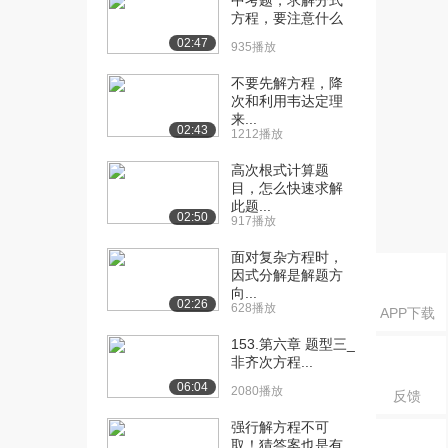
中考题，求解分式
方程，要注意什么
[21] SAT测试1第3部分21
10:01
02:47
8998播放
935播放
[22] SAT测试1第3部分22
不要先解方程，降
09:25
次和利用韦达定理
7883播放
来...
02:43
1212播放
[23] SAT测试1第3部分23
09:58
8262播放
高次根式计算题
目，怎么快速求解
[24] SAT测试1第3部分24
08:49
此题...
02:50
8654播放
917播放
[25] SAT测试1第3部分25
面对复杂方程时，
02:07
因式分解是解题方
8156播放
向...
02:26
628播放
APP下载
[26] SAT测试2第6部分1
09:59
1.0万播放
153.第六章 题型三_
非齐次方程...
[27] SAT测试2第6部分2
09:17
06:04
2080播放
8840播放
反馈
强行解方程不可
[28] SAT测试2第6部分3
09:18
取！猜答案也是有