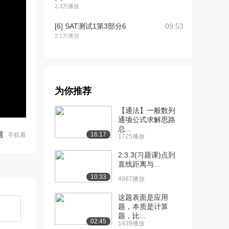
2.3万播放
[6] SAT测试1第3部分6
09:53
2.1万播放
[7] SAT测试1第3部分7
07:28
1.9万播放
[8] SAT测试1第3部分8
09:48
为你推荐
1.7万播放
【通法】一般数列
[9] SAT测试1第3部分9
08:16
通项公式求解思路
1.7万播放
总...
16:17
手机看
1725播放
[10] SAT测试1第3部分10
08:38
2.3.3(习题课)点到
2.3万播放
直线距离与...
[11] SAT测试1第3部分11
09:01
10:33
4987播放
1.2万播放
这题表面是应用
[12] SAT测试1第3部分12
09:49
题，本质是计算
1.4万播放
题，比...
02:45
1439播放