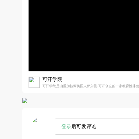
可汗学院
可汗学院是由孟加拉裔美国人萨尔曼·可汗创立的一家教育性非
登录
后可发评论