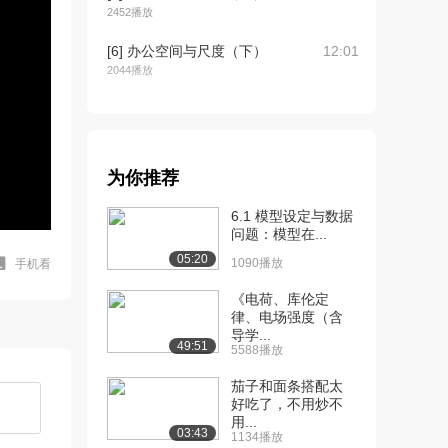
2452播放
[6] 办公空间与尺度（下）
12:01
2044播放
[7] 旅店空间与尺度（上）
14:03
6132播放
[8] 旅店空间与尺度（中）
14:04
为你推荐
1500播放
6.1 模型设定与数据
[9] 旅店空间与尺度（下）
13:58
问题：模型在...
1364播放
05:20
1090播放
手机看
[10] 餐饮空间与尺度第一
11:15
《电荷、库伦定
讲（上）
律、电场强度（含
9388播放
导学...
49:51
5588播放
[11] 餐饮空间与尺度第一
11:17
讲（中）
茄子和面条搭配太
好吃了，不用炒不
2383播放
用...
03:43
1134播放
[12] 餐饮空间与尺度第一
11:16