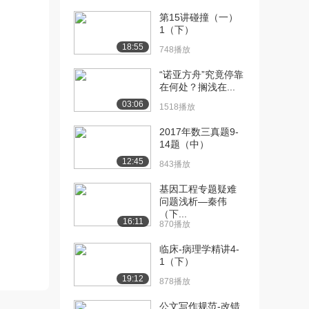
讲（下）
第15讲碰撞（一）
1805播放
1（下）
18:55
748播放
[13] 餐饮空间与尺度第二
15:01
讲（上）
“诺亚方舟”究竟停靠
7505播放
在何处？搁浅在...
03:06
[14] 餐饮空间与尺度第二
15:00
1518播放
讲（下）
2017年数三真题9-
2654播放
14题（中）
12:45
[15] 影院及医院空间尺度
11:04
843播放
（上）
基因工程专题疑难
3098播放
问题浅析—秦伟
（下...
[16] 影院及医院空间尺度
11:07
16:11
870播放
（中）
1051播放
临床-病理学精讲4-
1（下）
[17] 影院及医院空间尺度
11:01
19:12
878播放
（下）
1134播放
公文写作规范-改错