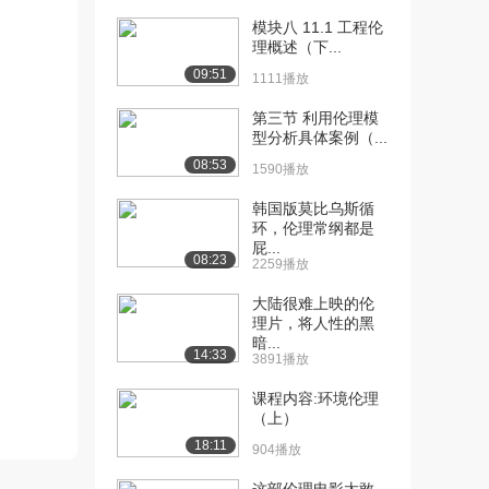
模块八 11.1 工程伦
[10] 模块七 十、卫生技术
05:06
理概述（下...
评估国际经验（...
09:51
1111播放
1462播放
第三节 利用伦理模
[11] 模块八 九、卫生技术
09:19
型分析具体案例（...
评估与政策转化
08:53
1885播放
1590播放
韩国版莫比乌斯循
[12] 模块九 六、卫生技术
08:28
环，伦理常纲都是
的伦理评估
屁...
1144播放
08:23
2259播放
[13] 模块十 七、卫生技术
05:58
大陆很难上映的伦
评估的相关案例...
理片，将人性的黑
暗...
1531播放
14:33
3891播放
[14] 模块十 七、卫生技术
05:55
课程内容:环境伦理
评估的相关案例...
（上）
926播放
18:11
904播放