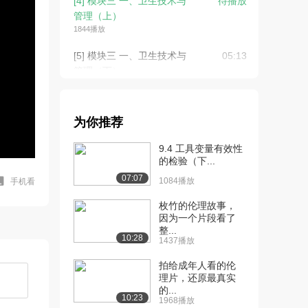
[4] 模块三 一、卫生技术与
待播放
管理（上）
1844播放
[5] 模块三 一、卫生技术与
05:13
管理（下）
831播放
[6] 模块四 二、卫生技术评
07:58
为你推荐
估的概念
1614播放
9.4 工具变量有效性
的检验（下...
[7] 模块五 三、卫生技术评
08:53
07:07
估信息检索
1084播放
手机看
1131播放
枚竹的伦理故事，
因为一个片段看了
[8] 模块六 四、卫生技术的
07:45
整...
安全性、有效...
10:28
1437播放
1035播放
拍给成年人看的伦
[9] 模块七 十、卫生技术评
05:06
理片，还原最真实
的...
估国际经验（...
10:23
1968播放
1375播放