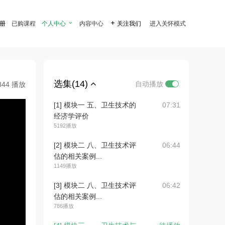
注册
已购课程
个人中心

内容中心

关注我们
进入关怀模式
选集(14)
自动播放
844 播放
[1] 模块一 五、卫生技术的
07:31
经济学评价
5192播放
[2] 模块二 八、卫生技术评
06:44
估的相关案例...
1149播放
[3] 模块二 八、卫生技术评
06:42
估的相关案例...
786播放