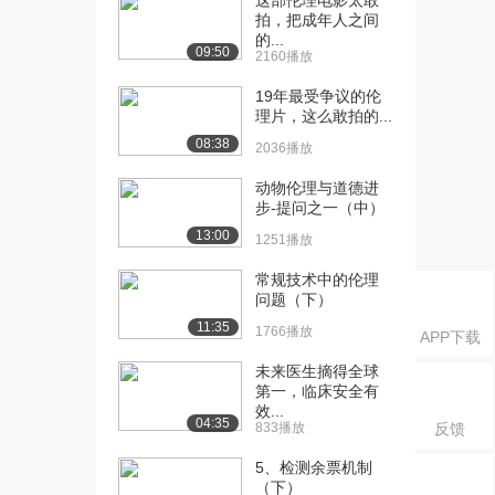
这部伦理电影太敢
拍，把成年人之间
的...
09:50
2160播放
19年最受争议的伦
理片，这么敢拍的...
08:38
2036播放
动物伦理与道德进
步-提问之一（中）
13:00
1251播放
常规技术中的伦理
问题（下）
11:35
1766播放
APP下载
未来医生摘得全球
第一，临床安全有
效...
04:35
833播放
反馈
5、检测余票机制
（下）