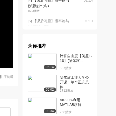
[4] 【课后习题】概率论与
02:24
数理统计 第3...
1563播放
[5] 【课后习题】概率论与
01:13
数理统计 第3...
1332播放
[6] 【课后习题】概率论与
待播放
为你推荐
数理统计 第3...
1375播放
计算自由度【例题1-
16】(哈尔滨...
[7] 【课后习题】概率论与
09:23
05:14
数理统计 第3...
887播放
971播放
手机看
哈尔滨工业大学公
开课：单个正态总
[8] 【课后习题】概率论与
02:14
体...
数理统计 第3...
05:02
1712播放
1359播放
VK3.08-利用
[9] 【课后习题】概率论与
01:54
MATLAB求解...
数理统计 第3...
03:34
768播放
831播放