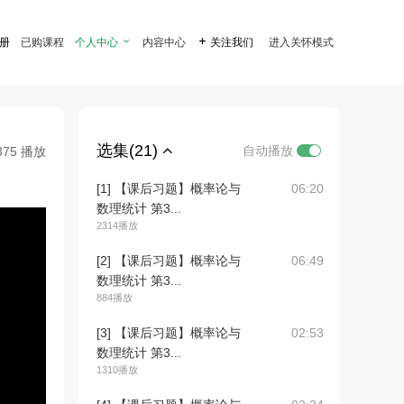
注册
已购课程
个人中心

内容中心

关注我们
进入关怀模式
选集(21)
自动播放
375 播放
[1] 【课后习题】概率论与
06:20
数理统计 第3...
2314播放
[2] 【课后习题】概率论与
06:49
数理统计 第3...
884播放
[3] 【课后习题】概率论与
02:53
数理统计 第3...
1310播放