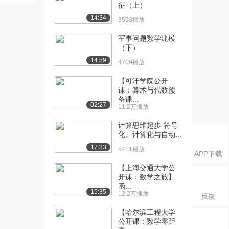
与数理统计 第3...
征（上）
1444播放
14:34
3593播放
[16] 【课后习题】概率论
02:51
军事问题数学建模
与数理统计 第3...
（下）
910播放
14:59
4709播放
[17] 【课后习题】概率论
00:52
【可汗学院公开
与数理统计 第3...
课：算术与代数预
981播放
备课...
02:27
11.2万播放
[18] 【课后习题】概率论
02:57
计算思维起步-符号
与数理统计 第3...
化、计算化与自动...
1065播放
17:33
5411播放
APP下载
[19] 【课后习题】概率论
01:39
与数理统计 第3...
【上海交通大学公
开课：数学之旅】
793播放
函...
15:35
12.2万播放
反馈
[20] 【课后习题】概率论
01:52
与数理统计 第3...
【哈尔滨工程大学
835播放
公开课：数学零距