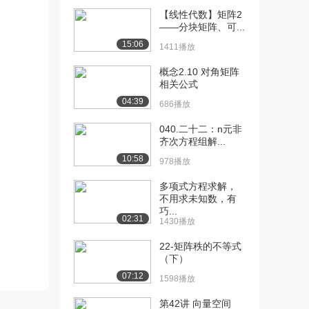
【线性代数】矩阵2
[10] 概念4.9 向量组的部分
待播放
——分块矩阵、可...
与整体定理
15:06
1411播放
1158播放
概念2.10 对角矩阵
[11] 概念4.10 向量组的延
02:13
相关公式
伸和缩短定...
04:39
686播放
1164播放
040.二十二：n元非
[12] 概念4.11 一个向量与
04:37
齐次方程组解...
一个向量组...
10:58
978播放
1441播放
多项式方程求解，
[13] 概念4.12-1 极大无关
06:36
不用求未知数，有
组
巧...
1733播放
02:31
1430播放
[14] 概念4.12-2 向量组的
03:10
22-矩阵秩的不等式
秩
（下）
583播放
07:12
1598播放
[15] 概念4.13 向量组的秩
02:26
第42讲 向量空间