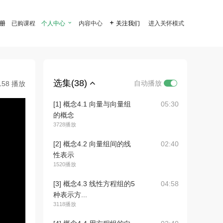
注册
已购课程
个人中心

内容中心

关注我们
进入关怀模式
选集(38)
自动播放
158 播放
[1] 概念4.1 向量与向量组
05:30
的概念
3728播放
[2] 概念4.2 向量组间的线
02:40
性表示
1520播放
[3] 概念4.3 线性方程组的5
04:58
种表示方...
3118播放