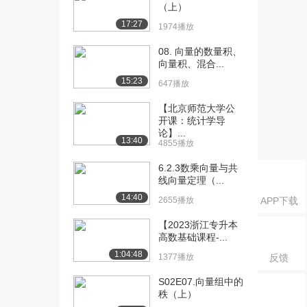
与向量的个...
（上）
602播放
17:27
1974播放
[16] 概念4.14 三秩相等定
02:29
08. 向量的数量积、
理
向量积、混合...
1191播放
15:23
647播放
[17] 概念4.15 向量组的等
03:40
【北京师范大学公
价
开课：统计学导
1252播放
论】...
13:40
4855播放
[18] 概念4.16 向量组间的
03:32
6.2.3数乘向量与共
线性表示与...
线向量定理（...
1112播放
14:40
2655播放
APP下载
[19] 概念4.17 向量组的“臃
05:18
肿”和“...
【2023浙江专升本
高数基础课程-...
652播放
1:04:48
1377播放
反馈
[20] 概念4.18 向量组的秩
09:03
和极大无关...
S02E07.向量组中的
892播放
秩（上）