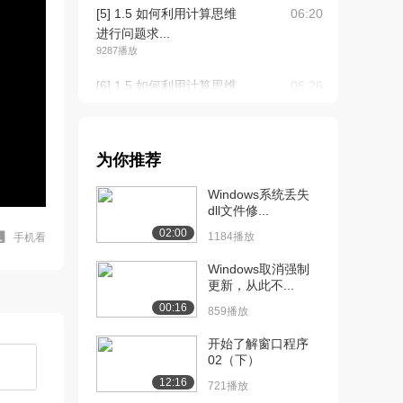
[5] 1.5 如何利用计算思维
06:20
进行问题求...
9287播放
[6] 1.5 如何利用计算思维
06:26
进行问题求...
7917播放
[7] 2.1 0和1
07:52
为你推荐
1.0万播放
Windows系统丢失
[8] 2.2数制转换（上）
09:48
dll文件修...
9796播放
02:00
1184播放
手机看
[9] 2.2数制转换（下）
09:49
Windows取消强制
6751播放
更新，从此不...
00:16
859播放
[10] 2.3 数制转换（上）
07:01
6192播放
开始了解窗口程序
02（下）
[11] 2.3 数制转换（下）
07:06
12:16
5310播放
721播放