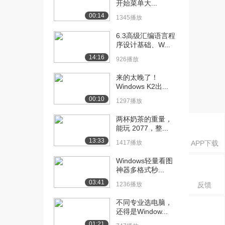
开始菜单大...
4925播放
00:14
1345播放
[18] 2.7 01世界中的字符
05:59
（下）
6.3高级汇编语言程
序设计基础、W...
4487播放
14:16
926播放
[19] 2.8-01世界中的图片
11:03
声音和视频...
来的太晚了！
4257播放
Windows K2出...
00:10
1297播放
[20] 2.8-01世界中的图片
11:03
声音和视频...
两杯奶茶的重量，
3134播放
能玩 2077，整...
13:33
1417播放
APP下载
[21] 2.9条形码
05:40
4360播放
Windows轻量看图
神器多格式秒...
[22] 3.1算法概述
09:29
03:41
4663播放
1236播放
反馈
不同专业选电脑，
[23] 3.2算法的描述（上）
05:48
还得是Window...
3681播放
01:21