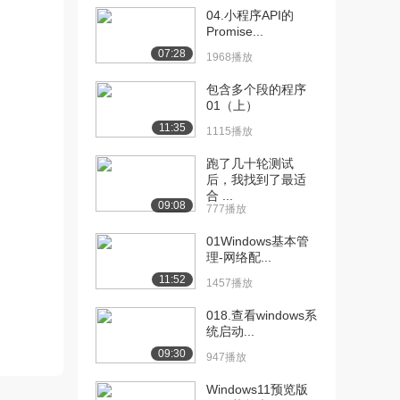
[12] 2.4二进制的算术运算
04.小程序API的
06:15
Promise...
和逻辑运算
6236播放
07:28
1968播放
[13] 2.5无符号数和有符号
05:53
包含多个段的程序
01（上）
数（上）
5439播放
11:35
1115播放
[14] 2.5无符号数和有符号
05:57
跑了几十轮测试
数（下）
后，我找到了最适
合 ...
3871播放
09:08
777播放
[15] 2.6原、反、补码和实
05:31
01Windows基本管
数（上）
理-网络配...
4457播放
11:52
1457播放
[16] 2.6原、反、补码和实
05:29
018.查看windows系
数（下）
统启动...
3936播放
09:30
947播放
[17] 2.7 01世界中的字符
06:00
Windows11预览版
（上）