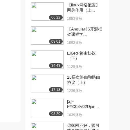
【linux网络配置】
[10] 1.04-华为防火墙基础
13:53
网关作用（上...
命令简介（...
06:22
1083播放
1082播放
【AngularJS开源框
[11] 1.05-华为防火墙web
10:58
架课程学...
配置界面...
03:01
1092播放
2035播放
EIGRP路由协议
[12] 1.05-华为防火墙web
11:03
（下）
配置界面...
34:43
1128播放
1468播放
28层次路由和路由
[13] 1.05-华为防火墙web
10:51
协议（上）
配置界面...
17:13
1236播放
932播放
[2]--
[14] 1.06-IP地址、网段
13:20
PYC03V02Djan...
（上）
08:20
2248播放
1039播放
你家网不好，很可
[15] 1.06-IP地址、网段
13:20