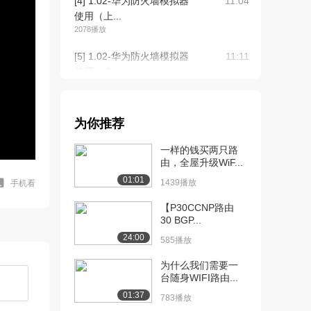
[4] 1.02-华为防火墙模拟器
11:04
使用（上...
2078播放
[5] 1.02-华为防火墙模拟器
11:11
使用（中...
2014播放
[6] 1.02-华为防火墙模拟器
11:06
为你推荐
使用（下...
1528播放
一样的钱买两只路
由，全屋升级WiF...
[7] 1.03-模拟器无法启动修
08:48
01:01
复（上）
1439播放
手机看
2135播放
【P30CCNP路由
30 BGP...
[8] 1.03-模拟器无法启动修
08:46
24:00
复（下）
585播放
1185播放
为什么我们需要一
台随身WIFI路由...
[9] 1.04-华为防火墙基础命
13:55
令简介（...
01:37
783播放
1763播放