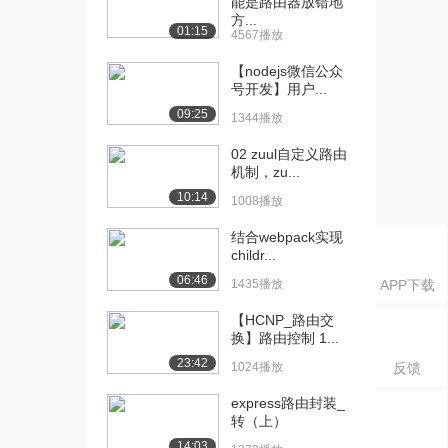
能是路由器放错地
（中）
方...
1440播放
01:15
4567播放
[16] 1.06-IP地址、网段
13:15
【nodejs微信公众
（下）
号开发】用户...
1243播放
09:25
1344播放
[17] 1.07-公网、私网
10:23
02 zuul自定义路由
（上）
机制，zu...
1611播放
10:14
1008播放
[18] 1.07-公网、私网
10:25
结合webpack实现
（下）
childr...
1143播放
06:46
1435播放
APP下载
[19] 1.08-数据包组成结构
15:53
【HCNP_路由交
（上）
换】路由控制 1...
1719播放
23:42
1024播放
反馈
[20] 1.08-数据包组成结构
15:56
express路由封装_
（中）
转（上）
1208播放
14:03