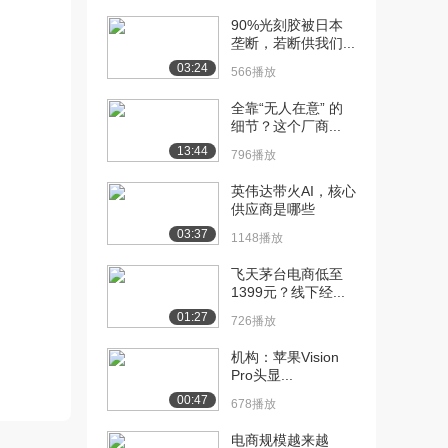
90%光刻胶被日本
[10] 1.5怎样才能学好经济
07:18
垄断，若断供我们...
学（下）
03:24
566播放
6417播放
全靠“无人在意” 的
[11] 2.1欲望与需求（上）
08:23
细节？这个厂商...
6607播放
13:44
796播放
[12] 2.1欲望与需求（下）
08:23
英伟达带火AI，核心
5243播放
供应商是哪些
[13] 2.2影响需求的因素
08:23
03:37
1148播放
（上）
5554播放
飞天茅台电商低至
1399元？线下经...
[14] 2.2影响需求的因素
08:20
01:27
726播放
（下）
4575播放
机构：苹果Vision
Pro头显...
[15] 2.3需求规律及其表达
10:12
00:47
678播放
（上）
4744播放
电商规模越来越