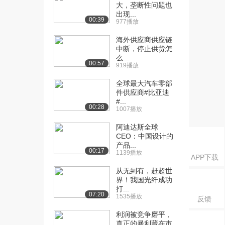
大，垄断性问题也
[16] 2.3需求规律及其表达
10:12
出现...
00:39
（下）
977播放
3877播放
海外供应商供应链
中断，停止供货怎
[17] 2.4需求规律的例外
08:06
么...
（上）
00:57
919播放
3658播放
全球最大汽车零部
[18] 2.4需求规律的例外
08:03
件供应商#比亚迪
#...
（下）
00:28
1007播放
3128播放
阿迪达斯全球
[19] 2.5其他因素对需求的
07:35
CEO：中国设计的
影响（上）
产品...
00:17
3225播放
1139播放
APP下载
从无到有，赶超世
[20] 2.5其他因素对需求的
07:37
界！我国光纤成功
影响（下）
打...
2876播放
07:20
1535播放
反馈
[21] 2.6产量与供给（上）
06:53
利润被竞争磨平，
3929播放
真正的暴利藏在市