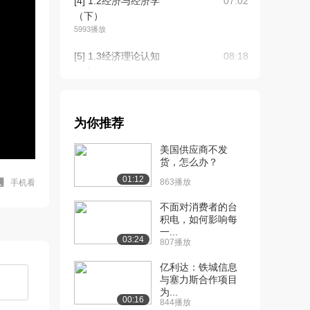
[4] 1.2经济与经济学
07:02
（下）
5993播放
[5] 1.3经济理论认知
08:18
（上）
6632播放
[6] 1.3经济理论认知
08:23
为你推荐
（下）
5689播放
美国供应商不发
货，怎么办？
[7] 1.4微观经济学的研究
05:36
01:12
对象（上）
863播放
手机看
5009播放
不面对消费者的台
积电，如何影响每
[8] 1.4微观经济学的研究
05:33
一...
对象（下）
03:24
807播放
4674播放
亿利达：铁城信息
[9] 1.5怎样才能学好经济
07:17
与塞力斯合作项目
为...
学（上）
00:16
844播放
6227播放