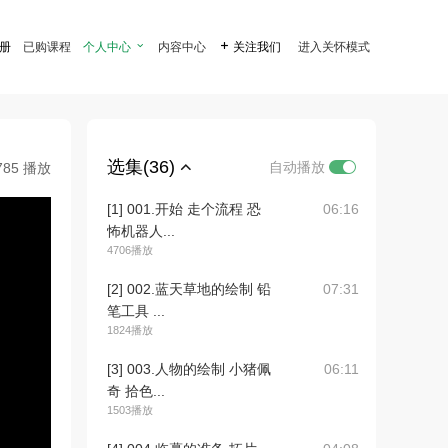
注册
已购课程
个人中心

内容中心

关注我们
进入关怀模式
选集(36)
自动播放
785 播放
[1] 001.开始 走个流程 恐
06:16
怖机器人...
4706播放
[2] 002.蓝天草地的绘制 铅
07:31
笔工具 ...
1824播放
[3] 003.人物的绘制 小猪佩
06:11
奇 拾色...
1503播放