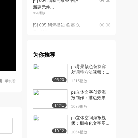
[4] 004.临摹的准备 拓片
04:08
新建元件...
951播放
[5] 005.钢笔描边 临摹 矢
06:08
量 路径...
3253播放
[6] 005.钢笔描边 临摹 矢
06:22
为你推荐
量 路径...
1144播放
ps背景颜色替换容
差调整方法视频：...
[7] 006.自制动画角色 绘制
06:15
05:23
修改过程...
1215播放
手机看
1565播放
ps立体文字创意海
报制作：描边效果...
[8] 006.自制动画角色 绘制
06:12
14:41
修改过程...
1089播放
1607播放
ps立体空间海报视
频：栅格化文字图...
[9] 007.眨眼的动画 时间轴
待播放
半睁半...
10:12
1064播放
1785播放