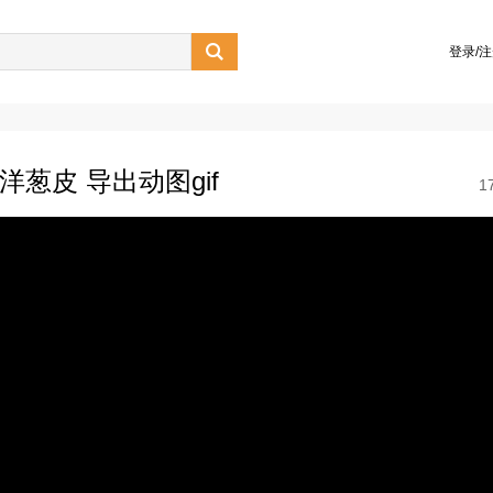

登录/
洋葱皮 导出动图gif
1