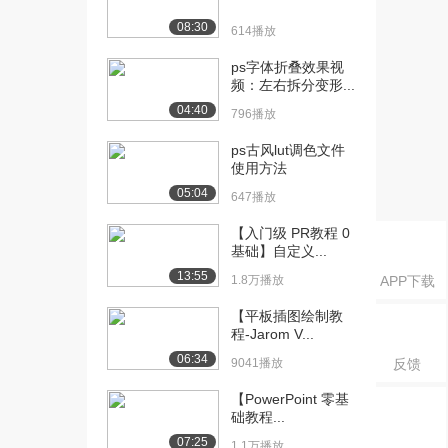
版 眼睛 舌...
08:30
1144播放
614播放
[16] 013.气喘吁吁的进化
07:33
ps字体折叠效果视
频：左右拆分变形...
版 眼睛 舌...
912播放
04:40
796播放
[17] 014.气定神闲的呼吸
07:28
ps古风lut调色文件
缓慢呼吸 ...
使用方法
1322播放
05:04
647播放
[18] 014.气定神闲的呼吸
07:33
【入门级 PR教程 0
缓慢呼吸 ...
基础】自定义...
1109播放
13:55
1.8万播放
APP下载
[19] 015.Wow表情的制作
06:00
【平板插图绘制教
水平翻转...
程-Jarom V...
956播放
06:34
9041播放
反馈
[20] 015.Wow表情的制作
06:00
【PowerPoint 零基
水平翻转...
础教程...
1023播放
07:25
1.1万播放