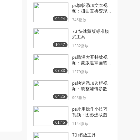
ps旗帜添加文本视
[10] 008.元件的建立 内部
05:54
频：扭曲置换变形...
绘画 拉线...
04:24
745播放
1679播放
73 快速蒙版标准模
[11] 009.哈哈大笑的制作
04:06
式工具
时间节奏 ...
10:47
1232播放
1696播放
ps脑洞大开特效视
[12] 010.三次元的哈哈大
07:06
频：蒙版遮罩画笔...
笑 anim...
07:33
1279播放
1037播放
ps快速添加边框视
[13] 011.汪汪大笑加上眨
07:09
频：调整滤镜参数...
眼 复制帧 ...
04:25
993播放
1727播放
ps常用操作小技巧
[14] 012.气喘吁吁 中间画
09:54
视频：图形选取图...
原画 小...
01:45
1626播放
1144播放
70 缩放工具
[15] 013.气喘吁吁的进化
07:30