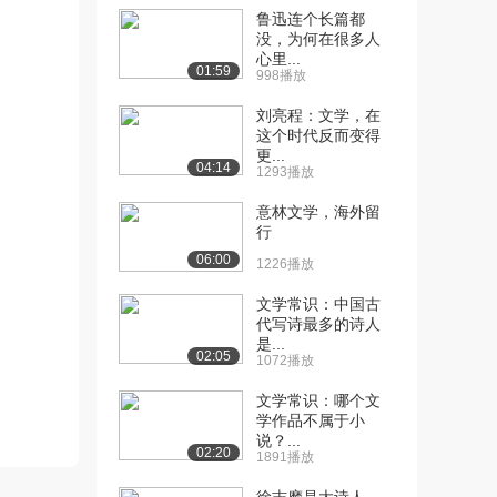
鲁迅连个长篇都
[10] 延安时期的诗歌
15:02
没，为何在很多人
心里...
（上）
01:59
998播放
7555播放
刘亮程：文学，在
[11] 延安时期的诗歌
15:04
这个时代反而变得
（中）
更...
04:14
1595播放
1293播放
意林文学，海外留
[12] 延安时期的诗歌
待播放
行
（下）
06:00
1919播放
1226播放
[13] 延安时期的戏剧
16:34
文学常识：中国古
代写诗最多的诗人
（上）
是...
7487播放
02:05
1072播放
[14] 延安时期的戏剧
16:42
文学常识：哪个文
（中）
学作品不属于小
1238播放
说？...
02:20
1891播放
[15] 延安时期的戏剧
16:29