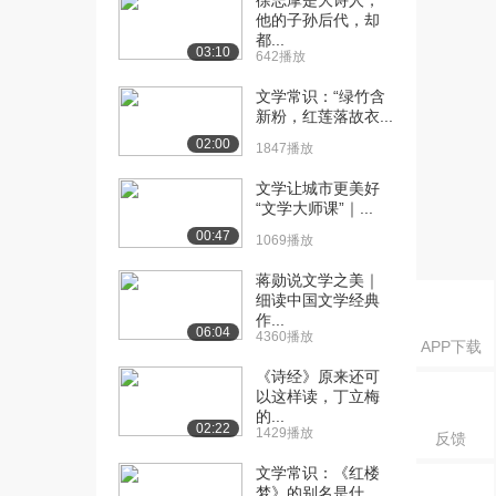
徐志摩是大诗人，
（下）
他的子孙后代，却
829播放
都...
03:10
642播放
[16] 延安女作家群及其写
18:03
作（上）
文学常识：“绿竹含
新粉，红莲落故衣...
1.7万播放
02:00
1847播放
[17] 延安女作家群及其写
18:08
作（中）
文学让城市更美好
1808播放
“文学大师课”｜...
00:47
1069播放
[18] 延安女作家群及其写
17:58
作（下）
蒋勋说文学之美｜
1052播放
细读中国文学经典
作...
06:04
4360播放
APP下载
《诗经》原来还可
以这样读，丁立梅
的...
02:22
1429播放
反馈
文学常识：《红楼
梦》的别名是什