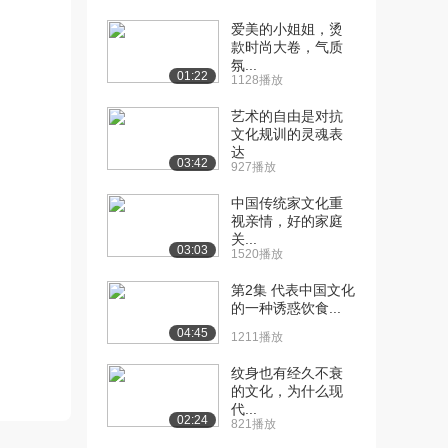
[13] 职场礼仪（一）
14:38
爱美的小姐姐，烫
（上）
款时尚大卷，气质
54.2万播放
氛...
01:22
1128播放
[14] 职场礼仪（一）
14:36
（下）
艺术的自由是对抗
4.4万播放
文化规训的灵魂表
达
03:42
927播放
[15] 职场礼仪（二）
12:13
（上）
中国传统家文化重
45.0万播放
视亲情，好的家庭
关...
[16] 职场礼仪（二）
12:09
03:03
1520播放
（下）
第2集 代表中国文化
3.5万播放
的一种诱惑饮食...
[17] 社交礼仪（一）
13:07
04:45
1211播放
（上）
53.4万播放
纹身也有经久不衰
的文化，为什么现
[18] 社交礼仪（一）
代...
13:10
02:24
821播放
（下）