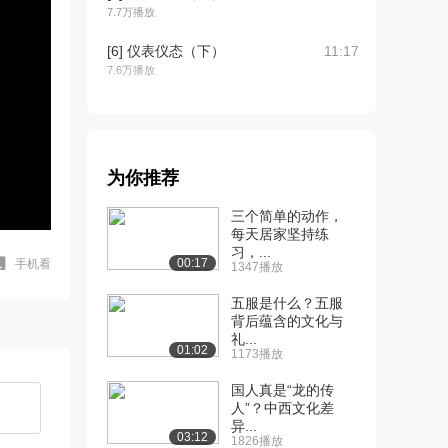
7.7万播放
[6] 仪表仪态（下）
11:17
7.6万播放
[7] 言谈礼仪（上）
10:36
68.9万播放
[8] 言谈礼仪（中）
10:42
为你推荐
5.7万播放
三个简单的动作，
[9] 言谈礼仪（下）
10:35
每天居家坚持练
5.7万播放
习，...
00:17
手机看
1347播放
[10] 生活礼仪（上）
10:59
五服是什么？五服
63.7万播放
背后蕴含的文化与
礼...
[11] 生活礼仪（中）
待播放
01:02
1173播放
5.2万播放
国人真是“龙的传
[12] 生活礼仪（下）
10:57
人”？中西文化差
5.1万播放
异...
03:12
1826播放