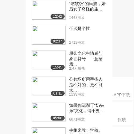
4.2万播放
“吃软饭”的民族，婚
后女子奇怪的生...
[19] 社交礼仪（二）
12:05
12:42
1448播放
（上）
81.7万播放
什么是个性
[20] 社交礼仪（二）
12:05
02:37
（中）
2713播放
7.8万播放
服饰文化中情感与
象征符号——意蕴
[21] 社交礼仪（二）
12:07
篇...
（下）
15:45
2.4万播放
7.9万播放
公共场所用手指人
是不好的，更不能
太...
01:11
1139播放
APP下载
如果你沉溺于“奶头
乐”文化，请不要...
05:08
6871播放
反馈
牛姐来教：学校、