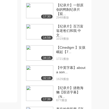
【纪录片】一部原
创的鸭制纪录片
【双...
17:30
2948播放
【纪录片】百万富
翁老爸们和我 中
文...
14:59
1019播放
【Cinedigm 】女孩
崛起【7...
34:15
1721播放
【中英字幕】about
a son...
32:19
1629播放
【纪录片】拯救海
獭【双语字幕】
（N...
17:39
677播放