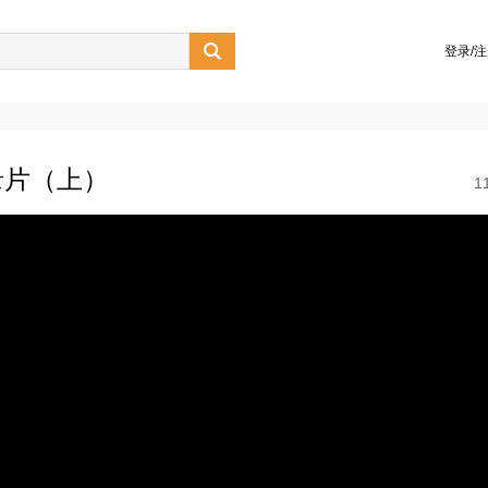

登录/
录片（上）
1