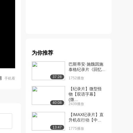
为你推荐
巴斯蒂安·施魏因施
泰格纪录片《回忆...
37:28
1752播放
手机看
【纪录片】微型怪
物【双语字幕】
(微...
40:08
2439播放
【IMAX纪录片】直
升机在行动【中...
13:47
1775播放