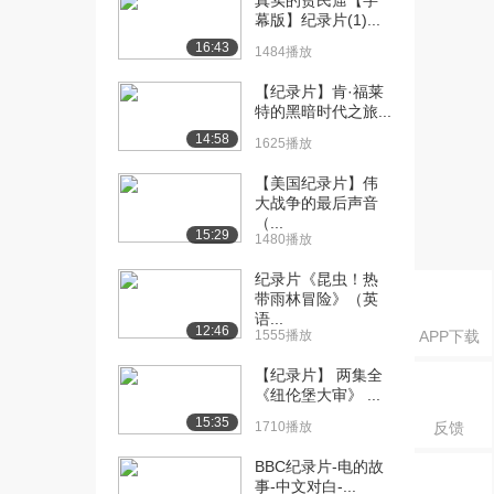
真实的贫民窟【字
幕版】纪录片(1)...
16:43
1484播放
【纪录片】肯·福莱
特的黑暗时代之旅...
14:58
1625播放
【美国纪录片】伟
大战争的最后声音
（...
15:29
1480播放
纪录片《昆虫！热
带雨林冒险》（英
语...
12:46
1555播放
APP下载
【纪录片】 两集全
《纽伦堡大审》 ...
15:35
1710播放
反馈
BBC纪录片-电的故
事-中文对白-...