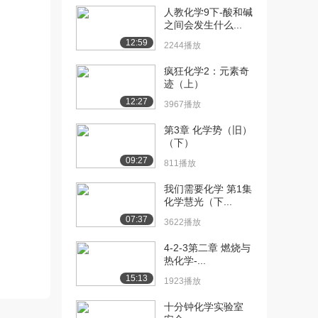
人教化学9下-酸和碱
[10] 02 原核细胞和古核细
07:34
之间会发生什么...
胞（下）
12:59
2244播放
1752播放
疯狂化学2：元素奇
[11] 03 真核细胞和病毒
13:20
迹（上）
（上）
12:27
3967播放
1727播放
第3章 化学势（旧）
[12] 03 真核细胞和病毒
13:17
（下）
（下）
09:27
811播放
1480播放
我们需要化学 第1集
[13] 01 细胞形态观察方法
10:41
化学慧光（下...
（上）
07:37
3622播放
1797播放
4-2-3第二章 燃烧与
[14] 01 细胞形态观察方法
10:40
热化学-...
（下）
15:13
1753播放
1923播放
十分钟化学实验室
[15] 02 细胞及其组分分析
06:31