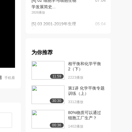
[4] 02 细胞学与细胞生物
07:04
学发展简史...
2826播放
[5] 03 2001-2019年生理
05:04
学...
2607播放
[6] 03 2001-2019年生理
05:06
为你推荐
学...
1864播放
相平衡和化学平衡
2（下）
[7] 01细胞的基本特征
05:28
11:59
（上）
2223播放
手机看
3396播放
第1讲 化学平衡专题
训练（上）
[8] 01细胞的基本特征
05:29
30:30
（下）
3312播放
1933播放
80%物质可以通过
细胞工厂生产？
[9] 02 原核细胞和古核细
07:32
胞（上）
00:36
1402播放
2257播放