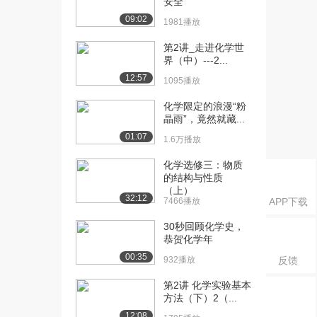
安全
方法（上）
09:02
1545播放
1981播放
[16] 02 细胞及其组分分析
06:29
第2讲_走进化学世
界（中）---2...
方法（下）
1391播放
12:57
1095播放
[17] 03 细胞培养与细胞工
05:51
化学限定的浪漫“粉
程（上）
晶雨”，竟然就藏...
1365播放
01:07
1.6万播放
[18] 03 细胞培养与细胞工
05:53
化学选修三：物质
程（下）
的结构与性质
1496播放
（上）
32:12
7466播放
APP下载
[19] 04 细胞及生物大分子
06:51
30秒回顾化学史，
动态变化（上...
恭贺化学年
2242播放
00:35
932播放
反馈
[20] 04 细胞及生物大分子
06:49
第2讲 化学实验基本
动态变化（下...
方法（下）2（...
1915播放
12:08