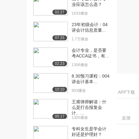
（精讲课）第一...
业应该怎么选？
2119播放
02:27
1633播放
[16] 2021初级会计实务
15:36
23年初级会计：04
（精讲课）第一...
讲会计信息质量...
1902播放
07:25
1.7万播放
[17] 2021初级会计实务
17:40
会计专业，是否要
（精讲课）第一...
考ACCA证书，有...
1593播放
02:23
1306播放
[18] 2021初级会计实务
21:08
8.30预习课程：004
（精讲课）第一...
讲会计基本...
1890播放
10:10
903播放
APP下载
[19] 2021初级会计实务
40:28
（精讲课）第一...
王甫律师解读：什
么是打击报复会
2136播放
计、...
05:17
1305播放
反馈
[20] 2021会计实务精华考
05:54
点 第一章考...
专科女生是学会计
1642播放
好还是护理好？