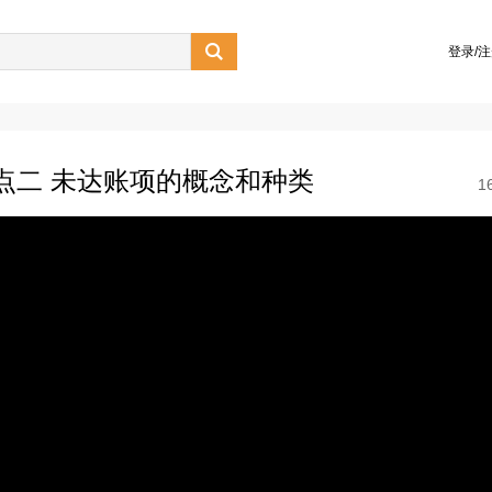

登录/
考点二 未达账项的概念和种类
1