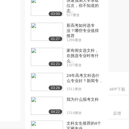
快速预测大学录取
位次，你不知道的
志...
03:00
527播放
新高考如何选专
业？哪些专业值得
推荐
01:27
1266播放
家有闺女选文科，
在挑选专业时有什
么...
01:21
1337播放
24年高考文科选什
么专业好？新闻专...
03:26
1511播放
APP下载
我为什么报考文科
04:22
1514播放
反馈
文科女生推荐的4个
宝藏专业