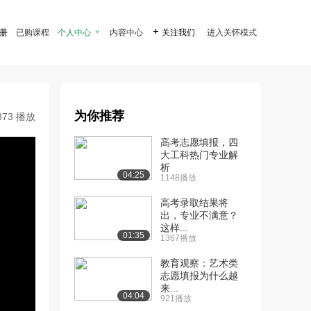
注册
已购课程
个人中心

内容中心

关注我们
进入关怀模式
为你推荐
873 播放
高考志愿填报，四
大工科热门专业解
析
04:25
1148播放
高考录取结果将
出，专业不满意？
这样...
01:35
1367播放
教育观察：艺术类
志愿填报为什么越
来...
04:04
921播放