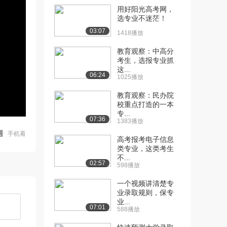
用好阳光高考网，
选专业不迷茫！
03:07
1418播放
教育观察：中高分
考生，选报专业抓
这...
06:24
1025播放
教育观察：民办院
校重点打造的一本
专...
07:36
1383播放
手机看
高考报考电子信息
类专业，这类考生
不...
02:57
598播放
一个视频讲清楚专
业录取规则，保专
业...
07:01
588播放