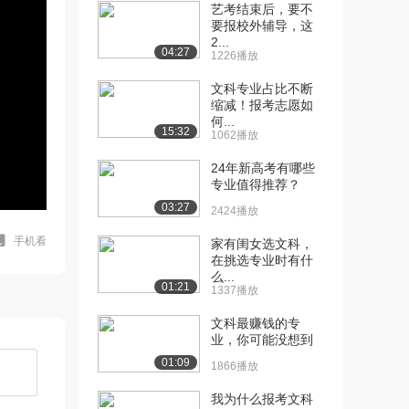
艺考结束后，要不
要报校外辅导，这
2...
04:27
1226播放
文科专业占比不断
缩减！报考志愿如
何...
15:32
1062播放
24年新高考有哪些
专业值得推荐？
03:27
2424播放
手机看
家有闺女选文科，
在挑选专业时有什
么...
01:21
1337播放
文科最赚钱的专
业，你可能没想到
01:09
1866播放
我为什么报考文科