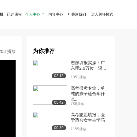
注册
已购课程
个人中心

内容中心

关注我们
进入关怀模式
为你推荐
203 播放
志愿填报实操：广
东理2.9万位，深...
02:13
1051播放
高考报考专业，单
纯的孩子适合学什
么...
05:42
786播放
高考志愿填报，医
学适合女生去学吗
00:30
1155播放