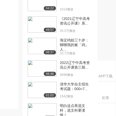
04:22
1514播放
《2021辽宁中高考
资讯公开课》系...
49:57
20.2万播放
海淀鸡娃三十岁：
聊聊我的被「鸡」
人...
08:37
10.7万播放
2022辽宁中高考资
讯公开课第三期...
46:46
4698播放
APP下载
清华大学自主招生
考试题：000=7...
01:02
1542播放
反馈
明白这点再选文
科，选文科要谨
慎！