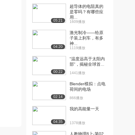
动学（二...
超导体的电阻真的
1.2万播放
是零吗？有哪些应
用...
05:21
[11] 第1部分 2.2.2质点运
05:45
1609播放
动学（二...
激光制冷——给原
1.1万播放
子装上刹车，有多
神...
[12] 第1部分 2.2.2质点运
05:44
04:20
1119播放
动学（二...
1.1万播放
“温度远高于太阳内
部”，揭秘全球首...
[13] 第1部分 2.2.3质点运
00:00
00:22
1441播放
动学（二...
1.1万播放
Blender模拟：点电
荷间的电场
[14] 第1部分 2.2.4质点运
05:07
02:14
866播放
动学（二...
9729播放
我的高能量一天
[15] 第1部分 2.2.5质点运
07:52
04:35
1378播放
动学（二...
9086播放
人教物理8上-第02