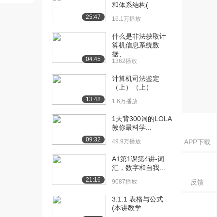
和体系结构(...
25:47
16.1万播放
什么是非法获取计
算机信息系统数
据、...
04:45
1362播放
计算机司法鉴定
（上）（上）
13:48
1.6万播放
1天背300词的LOLA
教你最科学...
09:32
49.9万播放
APP下载
A1第1课第4讲-词
汇，数字和自我...
21:16
9087播放
反馈
3.1.1 表格与公式
(本讲教学...