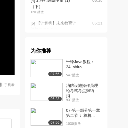
[4] 2,静态局部变量 (1)
06:38
（下）
1206播放
[5] 【计算机】未来教育计
05:21
算机二级C语言...
1432播放
[6] 5.循环语句与switch的
07:54
为你推荐
结合使...
1070播放
千锋Java教程：
24_shiro...
07:56
547播放
手机看
消防设施操作员理
论考试考点归纳:
消...
06:23
931播放
07-第一部分第一章
第二节-计算机...
07:56
1030播放