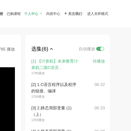
注册
已购课程
个人中心

内容中心

关注我们
进入关怀模式
选集(6)
自动播放
785 播放
[1] 【计算机】未来教育计
待播放
算机二级C语言...
1785播放
[2] 1.C语言程序以及程序
06:32
的链接、编译
1336播放
[3] 2,静态局部变量 (1)
06:33
（上）
1393播放