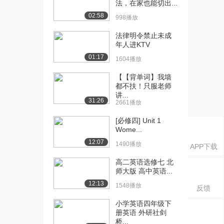
法，在家也能切出...
02:58
998播放
法律明令禁止未成
年人进KTV
01:17
1604播放
【【背单词】我墙
都不扶！只服老师
讲...
31:26
2661播放
[必修四] Unit 1
Wome...
12:07
1490播放
APP下载
高二英语选修七 北
师大版 高中英语...
12:13
1548播放
反馈
小学英语四年级下
册英语 外研社剑
桥...