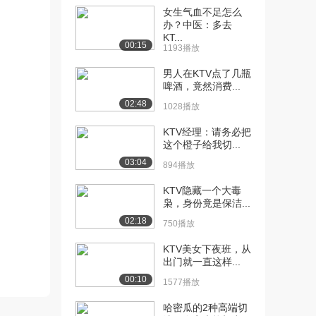
[11] 21.看电影
01:05
女生气血不足怎么
9088播放
办？中医：多去
KT...
[12] 23.读书看报
01:13
00:15
1193播放
1.4万播放
男人在KTV点了几瓶
[13] 24.在KTV
待播放
啤酒，竟然消费...
9656播放
02:48
1028播放
[14] 25.25.在舞厅
01:00
KTV经理：请务必把
(Av56029...
这个橙子给我切...
1.0万播放
03:04
894播放
KTV隐藏一个大毒
枭，身份竟是保洁...
02:18
750播放
KTV美女下夜班，从
出门就一直这样...
00:10
1577播放
哈密瓜的2种高端切