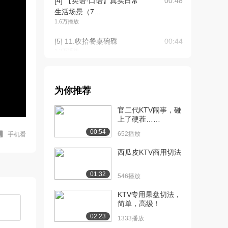
[4] 【英语·口语】真实日常
00:48
生活场景（7...
1.6万播放
[5] 11.收拾餐桌碗碟
00:44
1.2万播放
[6] 【英语·口语】真实日常
00:48
生活场景（7...
为你推荐
1.2万播放
官二代KTV闹事，碰
[7] 14.接电话
00:43
上了硬茬……
1.0万播放
00:54
652播放
手机看
[8] 15.打电话
01:00
9093播放
西瓜皮KTV商用切法
[9] 17.打错电话
00:57
01:32
546播放
8599播放
KTV专用果盘切法，
[10] 19.手机座机通话障碍
00:51
简单，高级！
7746播放
02:23
1333播放