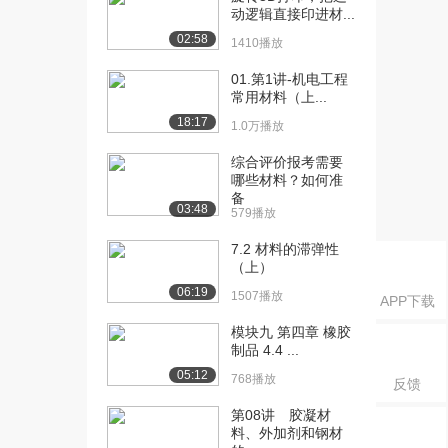
1851播放
动逻辑直接印进材...
02:58
[19] 7-5-1硅酸盐水泥
14:03
1410播放
（上）
01.第1讲-机电工程
2757播放
常用材料（上...
[20] 7-5-1硅酸盐水泥
14:12
18:17
1.0万播放
（中）
综合评价报考需要
2055播放
哪些材料？如何准
备
[21] 7-5-1硅酸盐水泥
13:54
03:48
579播放
（下）
1294播放
7.2 材料的滞弹性
（上）
[22] 8-5-2硅酸盐水泥技术
13:29
06:19
1507播放
APP下载
标准（上）
2164播放
模块九 第四章 橡胶
制品 4.4 ...
[23] 8-5-2硅酸盐水泥技术
13:38
05:12
768播放
标准（中）
反馈
1840播放
第08讲 胶凝材
料、外加剂和钢材
[24] 8-5-2硅酸盐水泥技术
13:21