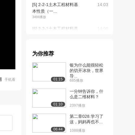
[5] 2-2-1土木工程材料基
14:03
本性质（一...
3494播放
[6] 2-2-1土木工程材料基
14:00
本性质（一...
2303播放
[7] 3-2-2土木工程材料基
13:34
为你推荐
本性质（二...
银为什么能很轻松
2545播放
的切开冰块，世界
导...
[8] 3-2-2土木工程材料基
13:44
01:15
手机看
685播放
本性质（二...
1620播放
一分钟告诉你，什
么是二维材料？
[9] 3-2-2土木工程材料基
13:27
01:10
2397播放
本性质（二...
1670播放
第二章028.学习了
这，妈妈再也不...
[10] 4-3-2石材（上）
13:23
06:44
1088播放
2543播放