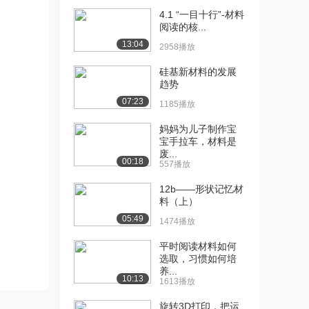
4.1 “一目十行”-材料
[11] 4-3-2石材（中）
13:25
阅读的核...
2106播放
13:04
2958播放
[12] 4-3-2石材（下）
13:22
1653播放
硅基新材料的发展
趋势
[13] 5-4-1石灰（上）
12:11
07:23
1185播放
1942播放
妈妈为儿子制作宝
[14] 5-4-1石灰（中）
12:19
宝手拉车，材料是
2029播放
废...
00:18
557播放
[15] 5-4-1石灰（下）
12:08
12b——形状记忆材
1235播放
料（上）
[16] 6-4-2石膏（上）
13:15
05:49
1474播放
1939播放
平时阅读材料如何
[17] 6-4-2石膏（中）
13:21
选取，习惯如何培
养...
2162播放
10:13
1613播放
[18] 6-4-2石膏（下）
13:08
旋转3D打印，把运