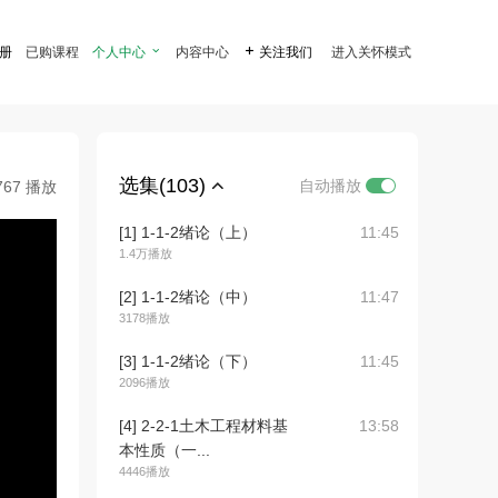
注册
已购课程
个人中心

内容中心

关注我们
进入关怀模式
选集(103)
自动播放
767 播放
[1] 1-1-2绪论（上）
11:45
1.4万播放
[2] 1-1-2绪论（中）
11:47
3178播放
[3] 1-1-2绪论（下）
11:45
2096播放
[4] 2-2-1土木工程材料基
13:58
本性质（一...
4446播放