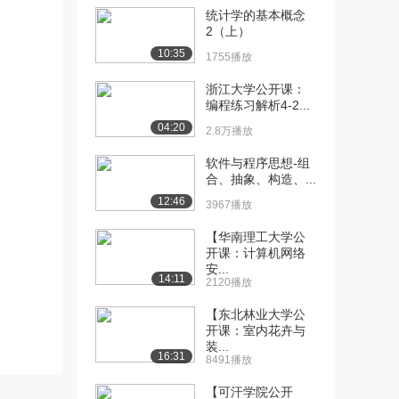
统计学的基本概念
[10] 06 接力题典1800基础
30:12
2（上）
篇：导数...
10:35
1755播放
1708播放
浙江大学公开课：
[11] 06 接力题典1800基础
30:21
编程练习解析4-2...
篇：导数...
04:20
2.8万播放
1585播放
软件与程序思想-组
[12] 06 接力题典1800基础
30:12
合、抽象、构造、...
篇：导数...
12:46
3967播放
756播放
【华南理工大学公
[13] 07 接力题典1800基础
24:52
开课：计算机网络
篇：导数...
安...
14:11
1221播放
2120播放
[14] 07 接力题典1800基础
【东北林业大学公
24:53
开课：室内花卉与
篇：导数...
装...
847播放
16:31
8491播放
[15] 07 接力题典1800基础
24:49
【可汗学院公开