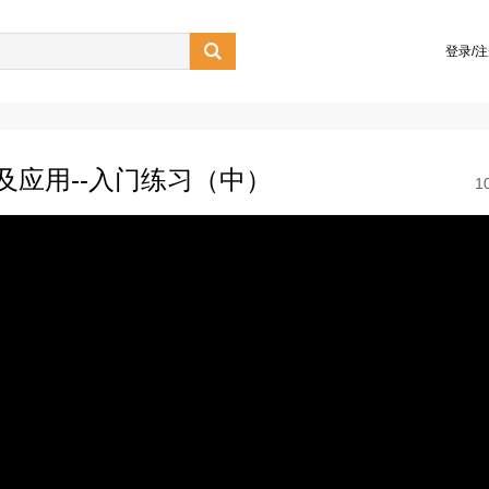

登录/
分及应用--入门练习（中）
1