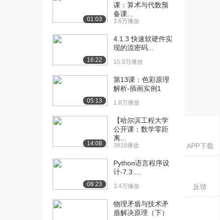
篇：导数...
课：算术与代数预
942播放
备课...
01:03
3.6万播放
[16] 08 接力题典1800基础
30:13
4.1.3 快速软硬件实
篇：中值...
现的流密码...
1445播放
16:22
15.9万播放
[17] 08 接力题典1800基础
30:23
第13课：色彩原理
篇：中值...
解析-插画实例1
888播放
05:13
1.8万播放
[18] 08 接力题典1800基础
30:15
【哈尔滨工程大学
篇：中值...
公开课：数学零距
1275播放
离...
14:08
3818播放
APP下载
[19] 09 接力题典1800基础
34:28
篇：中值...
Python语言程序设
1297播放
计-7.3 ...
08:23
3.4万播放
反馈
[20] 09 接力题典1800基础
34:29
篇：中值...
物理矛盾与技术矛
1444播放
盾解决原理（下）