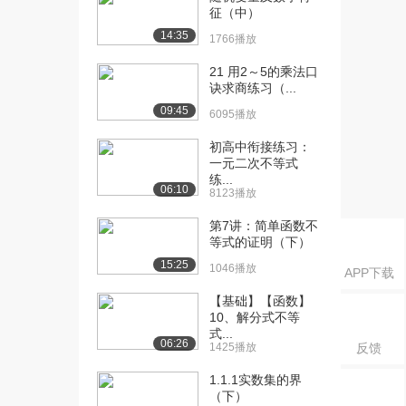
角、同旁内...
征（中）
6237播放
14:35
1766播放
[16] 5.1.3 同位角、内错
12:03
21 用2～5的乘法口
角、同旁内...
诀求商练习（...
4678播放
09:45
6095播放
[17] 5.1.3 同位角、内错
12:11
初高中衔接练习：
角、同旁内...
一元二次不等式
3601播放
练...
06:10
8123播放
[18] 5.1.3 同位角、内错
11:57
角、同旁内...
第7讲：简单函数不
等式的证明（下）
4553播放
15:25
1046播放
APP下载
[19] 5.2.1 平行线的概念与
12:40
平行公理...
【基础】【函数】
6355播放
10、解分式不等
式...
06:26
1425播放
反馈
[20] 5.2.1 平行线的概念与
12:46
平行公理...
1.1.1实数集的界
4506播放
（下）