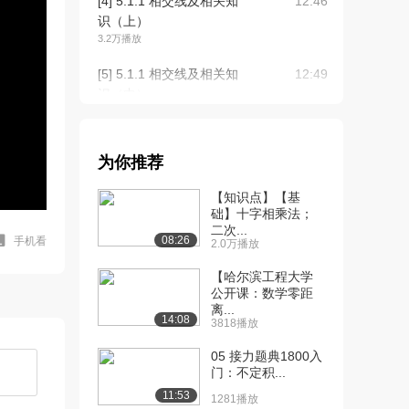
[4] 5.1.1 相交线及相关知
12:46
识（上）
3.2万播放
[5] 5.1.1 相交线及相关知
12:49
识（中）
8696播放
[6] 5.1.1 相交线及相关知
12:46
为你推荐
识（下）
8766播放
【知识点】【基
础】十字相乘法；
[7] 5.1.2 垂线的概念与性
11:33
二次...
质（上）
08:26
手机看
2.0万播放
1.1万播放
【哈尔滨工程大学
[8] 5.1.2 垂线的概念与性
公开课：数学零距
11:34
离...
质（中）
14:08
3818播放
7531播放
05 接力题典1800入
[9] 5.1.2 垂线的概念与性
11:33
门：不定积...
质（下）
11:53
1281播放
7062播放