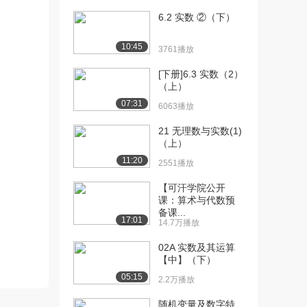
6.2 实数 ②（下）
[10] 5.1.2 垂线的概念与性
11:33
质（上）
10:45
3761播放
5817播放
[下册]6.3 实数（2）
[11] 5.1.2 垂线的概念与性
11:34
（上）
质（中）
07:31
5114播放
6063播放
21 无理数与实数(1)
[12] 5.1.2 垂线的概念与性
11:33
（上）
质（下）
11:20
5129播放
2551播放
[13] 5.1.3 同位角、内错
12:03
【可汗学院公开
课：算术与代数预
角、同旁内...
备课...
9070播放
17:01
14.7万播放
[14] 5.1.3 同位角、内错
12:11
02A 实数及其运算
角、同旁内...
【中】（下）
6362播放
05:15
2.2万播放
[15] 5.1.3 同位角、内错
11:57
随机变量及数字特