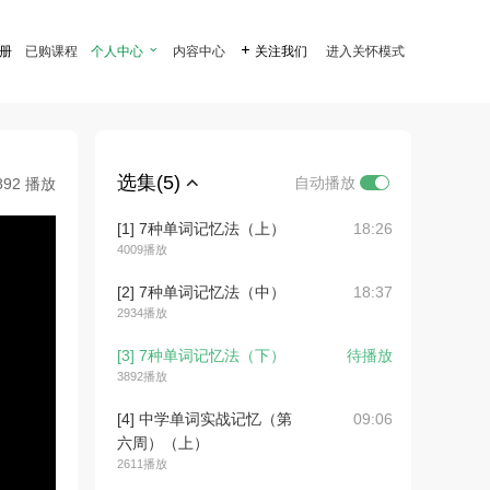
注册
已购课程
个人中心

内容中心

关注我们
进入关怀模式
选集(5)
自动播放
892 播放
[1] 7种单词记忆法（上）
18:26
4009播放
[2] 7种单词记忆法（中）
18:37
2934播放
[3] 7种单词记忆法（下）
待播放
3892播放
[4] 中学单词实战记忆（第
09:06
六周）（上）
2611播放