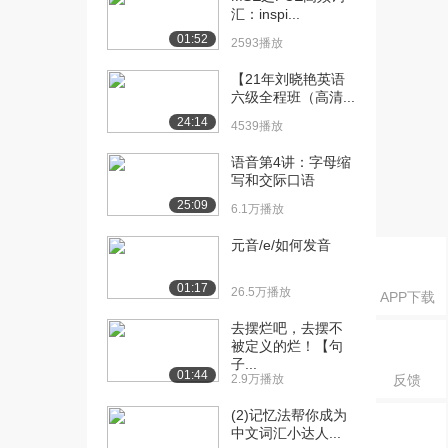
汇：inspi...
01:52
2593播放
【21年刘晓艳英语
六级全程班（高清...
24:14
4539播放
语音第4讲：字母缩
写和交际口语
25:09
6.1万播放
元音/e/如何发音
01:17
26.5万播放
APP下载
去摆烂吧，去摆不
被定义的烂！【句
子...
01:44
2.9万播放
反馈
(2)记忆法帮你成为
中文词汇小达人...