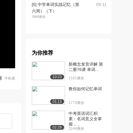
[5] 中学单词实战记忆（第
09:11
六周）（下）
3968播放
为你推荐
新概念发音详解 第
二册76课 单词...
10:23
1161播放
手机看
教你如何记忆单词
01:13
1773播放
中考英语词汇积
累：名词意义全掌
握，...
02:28
2244播放