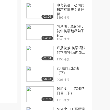
中考英语：动词的
形态有哪些？要理
解...
03:06
1395播放
句意明，单词准，
初中英语翻译句子
轻...
04:08
1549播放
直播花絮-英语语法
的本质特征是“显...
01:04
1355播放
23.联想记忆法
（下）
06:28
2006播放
词汇N1 — 第2周7
日目（下）
07:39
1113播放
MSE之FCE高频词