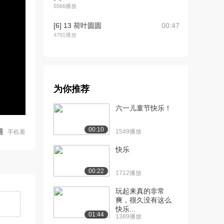
5566播放
[6] 13 荷叶圆圆
00:47
4791播放
[7] 14 要下雨了
01:32
3635播放
[8] 15 文具的家
01:00
为你推荐
3801播放
六一儿童节快乐！
[9] 17 动物王国开大会
03:33
3897播放
00:10
1549播放
手机看
[10] 18 小猴子下山
01:18
快乐
3877播放
[11] 19 棉花姑娘
01:27
00:22
1712播放
3723播放
玩起来真的非常
[12] 小学语文一年级语文
01:24
爽，很久没有这么
快乐...
下册 人教版 课...
01:44
1389播放
7774播放