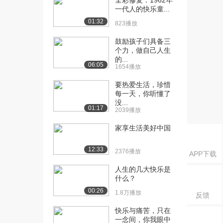
全彩修复：1962年
一代人的快乐童...
01:32
823播放
鼓励孩子们具备三
个力，做自己人生
的...
06:05
1654播放
要热爱生活，珍惜
每一天，你听懂了
没...
01:17
2039播放
家享生活美好中国
12:33
2376播放
APP下载
人生的几大快乐是
什么？
00:26
1.8万播放
反馈
快乐与痛苦，只在
一念间，你我眼中