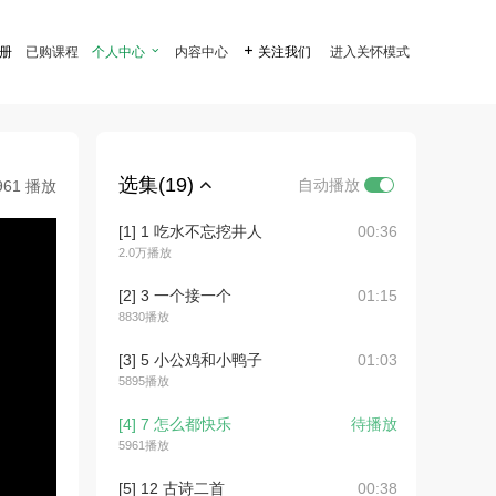
注册
已购课程
个人中心

内容中心

关注我们
进入关怀模式
选集(19)
自动播放
961 播放
[1] 1 吃水不忘挖井人
00:36
2.0万播放
[2] 3 一个接一个
01:15
8830播放
[3] 5 小公鸡和小鸭子
01:03
5895播放
[4] 7 怎么都快乐
待播放
5961播放
[5] 12 古诗二首
00:38