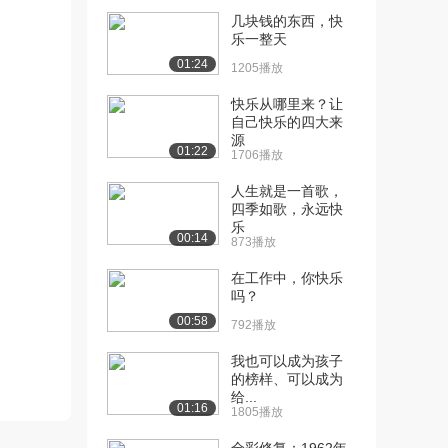
几块钱的东西，快
[13] 21 小壁虎借尾巴
02:04
乐一整天
3722播放
01:24
1205播放
[14] 识字1 春夏秋冬
00:52
快乐从哪里来？让
3545播放
自己快乐的四大来
源
[15] 识字2 姓氏歌
00:48
01:22
1706播放
2948播放
人生就是一首歌，
[16] 识字4 猜字谜
00:40
四季如歌，永远快
2417播放
乐
00:14
873播放
[17] 识字5 动物儿歌
00:30
在工作中，你快乐
2753播放
吗？
[18] 识字7 操场上
00:29
00:58
792播放
3163播放
我也可以成为孩子
[19] 识字8 人之初
的榜样、可以成为
00:39
给...
3951播放
01:16
1805播放