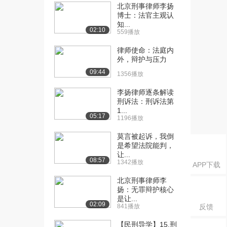
图的《理想国》I...
北京刑事律师李扬
1882播放
博士：法官主观认
知...
02:10
559播放
[16] 哲学家与国王-柏拉图
15:04
的《理想国》V...
律师使命：法庭内
1834播放
外，辩护与压力
09:44
[17] 哲学家与国王-柏拉图
15:10
1356播放
的《理想国》V...
李扬律师逐条解读
2306播放
刑诉法：刑诉法第
1...
[18] 哲学家与国王-柏拉图
15:04
05:17
1196播放
的《理想国》V...
1468播放
莫言被起诉，我倒
是希望法院能判，
[19] 混合政体与法治：亚
让...
16:01
08:57
1342播放
APP下载
里士多德的《政治...
1440播放
北京刑事律师李
扬：无罪辩护核心
[20] 混合政体与法治：亚
16:04
是让...
02:09
里士多德的《政治...
841播放
反馈
1887播放
【民刑导学】15.刑