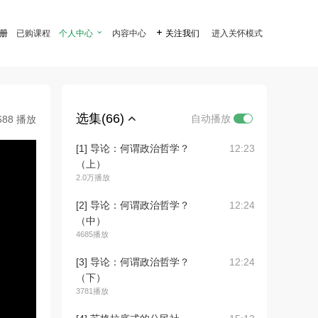
注册
已购课程
个人中心

内容中心

关注我们
进入关怀模式
选集(66)
自动播放
688 播放
[1] 导论：何谓政治哲学？
12:23
（上）
2.0万播放
[2] 导论：何谓政治哲学？
12:24
（中）
4685播放
[3] 导论：何谓政治哲学？
12:24
（下）
3781播放