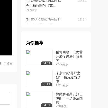
[4] 苏格拉底式的公民社
15:13
会：柏拉图的《苏...
3393播放
[5] 苏格拉底式的公民社
15:14
会：柏拉图的《苏...
2455播放
[6] 苏格拉底式的公民社
15:05
为你推荐
会：柏拉图的《苏...
2165播放
精彩回顾：《民营
经济促进法》背景
[7] 苏格拉底式的公民社
15:46
下...
会：柏拉图的《克...
04:09
手机看
2242播放
2247播放
东京审判“尊严之
[8] 苏格拉底式的公民社
战”：梅汝璈当场
15:55
脱...
会：柏拉图的《克...
01:19
1223播放
1874播放
律师解读美以打击
[9] 苏格拉底式的公民社
15:44
伊朗：一场违反国
会：柏拉图的《克...
际...
04:03
728播放
1691播放