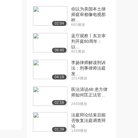
你以为美国本土律
[10] 哲学家与国王：柏拉
15:46
师庭审都像电视那
图的《理想国》I...
样...
2408播放
02:04
665播放
[11] 哲学家与国王：柏拉
15:55
蓝厅观察丨东京审
判开庭80周年：
图的《理想国》I...
以...
1400播放
06:40
801播放
[12] 哲学家与国王：柏拉
15:42
李扬律师解读刑诉
图的《理想国》I...
法：刑事律师法庭
1831播放
发...
04:19
1014播放
[13] 哲学家与国王：柏拉
15:47
医法清说48:患方律
图的《理想国》I...
师如何匡正法官...
1980播放
02:59
2440播放
[14] 哲学家与国王：柏拉
15:49
法庭辩论结束后能
图的《理想国》I...
否恢复法庭调查辩
1353播放
论
01:39
1489播放
[15] 哲学家与国王：柏拉
15:44