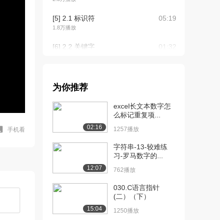
[5] 2.1 标识符
05:19
1.8万播放
[6] 2.2 关键字
01:32
1.5万播放
[7] 【Python教程】看漫画
06:38
学pyt...
为你推荐
1.7万播放
excel长文本数字怎
[8] 【Python教程】看漫画
02:41
么标记重复项...
学pyt...
02:16
1257播放
手机看
1.1万播放
字符串-13-较难练
[9] 2.5 代码注释
03:48
习-罗马数字的...
9884播放
12:07
762播放
[10] 2.7 动动手 —— 实现
06:59
030.C语言指针
两个模块...
(二）（下）
1.1万播放
15:04
1250播放