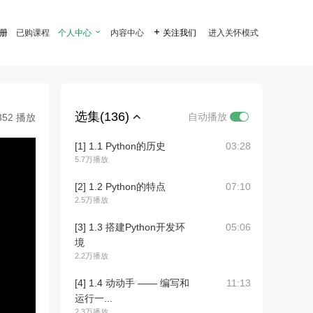
注册
已购课程
个人中心

内容中心

关注我们
进入关怀模式
选集(136)
自动播放
352 播放
[1] 1.1 Python的历史
03:28
5.7万播放
[2] 1.2 Python的特点
07:10
2.5万播放
[3] 1.3 搭建Python开发环
05:06
境
2.2万播放
[4] 1.4 动动手 —— 编写和
11:13
运行一...
2.3万播放