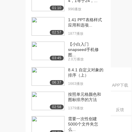
4，1等于24，...
[18] 4.3 逻辑运算符
06:58
5803播放
01:10
996播放
[19] 4.4 位运算符
08:49
1.41 PPT表格样式
5006播放
应用和选项...
02:57
1877播放
[20] 4.5 赋值运算符
01:49
4183播放
【小白入门
snapseed手机修
[21] 4.6 运算符的优先级
03:28
图...
03:45
4115播放
2.0万播放
[22] 5.1.1 if 结构
8.4.1 自定义对象的
06:29
排序（上）
4915播放
06:37
1663播放
APP下载
[23] 5.1.3 if-else-if ...
03:21
4264播放
按照单元格颜色和
图标排序的方法
[24] 5.2.1 while 语句
10:35
02:58
1379播放
反馈
5117播放
需要一次性创建
[25] 5.2.2 for 语句
07:25
5000个文件夹怎
3539播放
么...