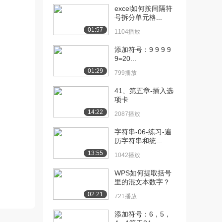
[11] 3.1 Python中的数据类
04:35
excel如何按间隔符
型
号拆分单元格...
8365播放
01:57
1104播放
[12] 3.2 整数类型
04:02
添加符号：9 9 9 9
6669播放
9=20...
[13] 3.3 浮点类型
03:08
01:29
799播放
5901播放
41、第五章-插入选
[14] 3.4 复数类型
03:03
项卡
5675播放
14:22
2087播放
[15] 3.5 布尔类型
03:12
字符串-06-练习-遍
5889播放
历字符串和统...
13:55
1042播放
[16] 3.6 数字类型的相互转
05:29
换
WPS如何提取括号
5910播放
里的混文本数字？
02:21
[17] 4.1 算术运算符
04:04
721播放
5438播放
添加符号：6，5，