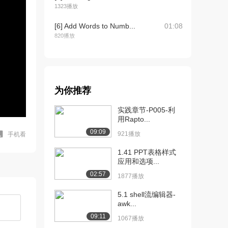
1323播放
[6] Add Words to Numb...
01:08
820播放
[7] Add Words to Numb...
02:20
1470播放
[8] Verify Array Elem...
04:45
为你推荐
1183播放
实践章节-P005-利
[9] Verify_the_Array_...
00:14
用Rapto...
956播放
09:09
921播放
手机看
[10] 如何使用 ArrayList
04:23
1.41 PPT表格样式
765播放
应用和选项...
[11] Working with an A...
07:07
02:57
1877播放
730播放
5.1 shell流编辑器-
[12] Working with an A...
02:22
awk...
1094播放
09:11
1067播放