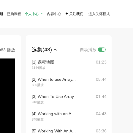
注册
已购课程
个人中心

内容中心

关注我们
进入关怀模式
选集(43)
自动播放
083 播放
[1] 课程地图
01:23
1144播放
[2] When to use Array...
05:44
606播放
[3] When To Use Array...
01:44
918播放
[4] Working with an A...
04:43
748播放
[5] Working With An A...
03:36