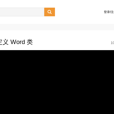

登录/
定义 Word 类
1