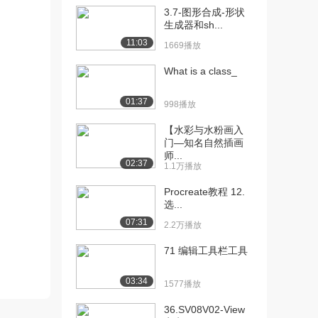
[13] Switch_from_Array...
01:16
3.7-图形合成-形状
929播放
生成器和sh...
11:03
1669播放
[14] Switch_from_Array...
02:29
1312播放
What is a class_
[15] 根据列表向布局添加
07:40
01:37
TextVie...
998播放
650播放
【水彩与水粉画入
门—知名自然插画
[16] 循环简介
00:54
师...
1432播放
02:37
1.1万播放
[17] Use While Loop to...
07:15
Procreate教程 12.
1275播放
选...
07:31
2.2万播放
[18]
06:01
Use_While_Loop_to...
71 编辑工具栏工具
627播放
03:34
[19] Use_the_For_Loop
1577播放
04:48
...
36.SV08V02-View
1474播放