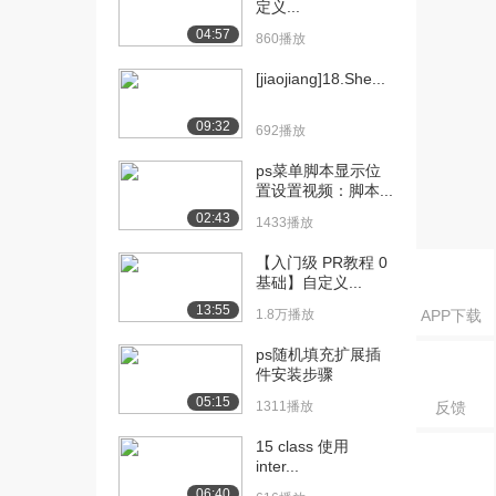
定义...
04:57
[20] Use_For_Loop - 答
00:54
860播放
案...
[jiaojiang]18.She...
1271播放
[21] 内存是有限的资源
03:35
09:32
692播放
866播放
ps菜单脚本显示位
[22] 视图回收
08:41
置设置视频：脚本...
1488播放
02:43
1433播放
[23] Analogy_for_List_...
01:57
【入门级 PR教程 0
561播放
基础】自定义...
13:55
1.8万播放
APP下载
[24] 转为使用 ListView 和
00:53
A...
ps随机填充扩展插
892播放
件安装步骤
05:15
[25] Switch_to_Using_L...
01:12
1311播放
反馈
1464播放
15 class 使用
inter...
[26] ListView 和 ArrayA...
02:38
1160播放
06:40