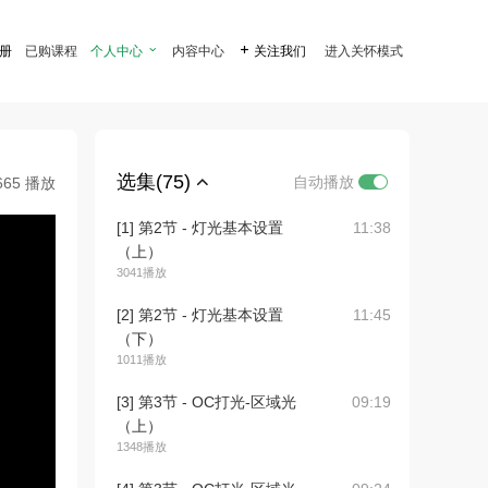
注册
已购课程
个人中心

内容中心

关注我们
进入关怀模式
选集(75)
自动播放
665 播放
[1] 第2节 - 灯光基本设置
11:38
（上）
3041播放
[2] 第2节 - 灯光基本设置
11:45
（下）
1011播放
[3] 第3节 - OC打光-区域光
09:19
（上）
1348播放