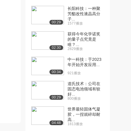
[10] 第8节 - OC材质调节
10:41
长阳科技：一种聚
（上）
芳酯改性液晶高分
1109播放
子...
00:29
1577播放
[11] 第8节 - OC材质调节
10:48
（中）
获得今年化学诺奖
841播放
的量子点究竟是
啥？...
02:30
2829播放
[12] 第8节 - OC材质调节
10:45
（下）
中一科技：于2023
921播放
年开始开发应用...
00:34
[13] 第9节 - OC渲染SSS
921播放
11:01
材质案例...
道氏技术：公司在
1093播放
固态电池领域有较
好...
[14] 第9节 - OC渲染SSS
11:08
00:29
800播放
材质案例...
世界最轻固体气凝
1379播放
胶，一捏就碎却耐
高...
[15] 第10节 - 材质综合练
11:55
04:48
1813播放
习案例（上...