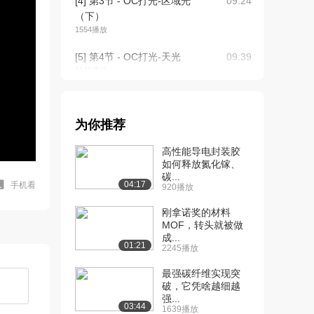
[4] 第3节 - OC打光-区域光
09:24
（下）
1554播放
[5] 第4节 - OC打光-天光
09:39
1145播放
[6] 第5节 - OC打光-日光小
04:47
案例
为你推荐
1153播放
高性能导电封装胶
[7] 第6节 - OC打光-HDRI
07:21
如何释放氮化镓、
贴图...
碳...
1109播放
04:17
手机看
920播放
[8] 第7节 - OC对象发光照
06:35
刚拿诺奖的材料
明方法（...
MOF，转头就被做
成...
1555播放
01:21
2245播放
[9] 第7节 - OC对象发光照
06:39
最强碳纤维实现突
明方法（...
破，它凭啥越细越
615播放
强...
03:44
1639播放