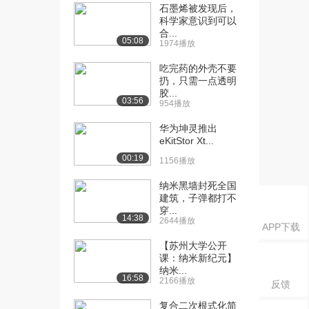
1101播放
石墨烯被发现后，
科学家意识到可以
[16] 第10节 - 材质综合练
11:54
合...
05:08
1974播放
习案例（下...
1515播放
吃完药的外壳不要
扔，只需一点透明
[17] 第11节 - 金属质感练
09:53
胶...
习（上）
03:56
954播放
1063播放
华为坤灵推出
[18] 第11节 - 金属质感练
09:57
eKitStor Xt...
习（下）
00:19
1156播放
813播放
纳米黑墙封死全国
[19] 第12节 - 玻璃质感练
10:56
建筑，子弹都打不
习（上）
穿...
14:38
2644播放
1365播放
APP下载
【苏州大学公开
[20] 第12节 - 玻璃质感练
10:56
课：纳米新纪元】
习（下）
纳米...
16:58
1120播放
2166播放
反馈
[21] 第13节 - 节点编辑器
复合二次根式化简
09:35