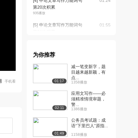
[4] 申论文章写作万能词句
01:24
第20次积累
935播放
[5] 申论文章写作万能词句
01:55
第21次积累
945播放
[6] 申论文章写作万能词句
03:16
为你推荐
第22次积累
834播放
减一笔变新字，题
目越来越新颖，有
[7] 申论文章写作万能词句
待播放
点...
第23次积累
01:17
手机看
1358播放
883播放
应用文写作——必
[8] 申论文章写作万能词句
须精准情境审题，
01:26
警...
第24次积累
02:11
1386播放
1264播放
公务员考试题：成
[9] 申论文章写作万能词句
01:08
语“下里巴人”原指...
第25次积累
01:49
1158播放
1231播放