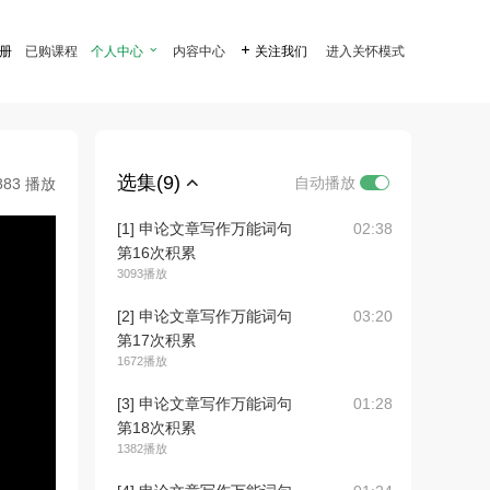
注册
已购课程
个人中心

内容中心

关注我们
进入关怀模式
选集(9)
自动播放
883 播放
[1] 申论文章写作万能词句
02:38
第16次积累
3093播放
[2] 申论文章写作万能词句
03:20
第17次积累
1672播放
[3] 申论文章写作万能词句
01:28
第18次积累
1382播放