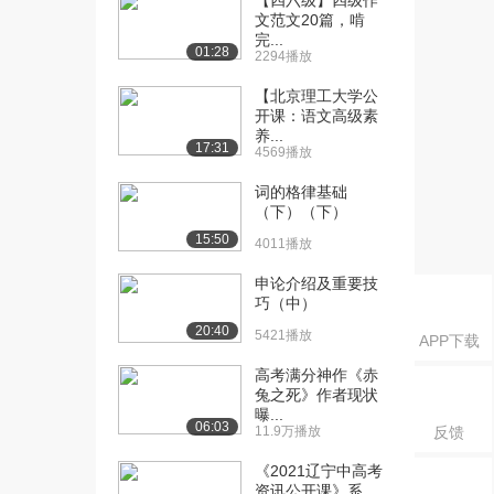
【四六级】四级作
文范文20篇，啃
完...
01:28
2294播放
【北京理工大学公
开课：语文高级素
养...
17:31
4569播放
词的格律基础
（下）（下）
15:50
4011播放
申论介绍及重要技
巧（中）
20:40
5421播放
APP下载
高考满分神作《赤
兔之死》作者现状
曝...
06:03
11.9万播放
反馈
《2021辽宁中高考
资讯公开课》系...