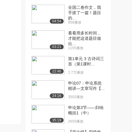
全国二卷作文，我
手搓了一篇！题目
的...
04:54
956播放
看看用多长时间，
才能把这道题目做
出...
03:21
1155播放
第1单元 3 古诗词三
首（第1课时...
22:46
2.7万播放
申论07：申论系统
精讲—文章写作【...
24:16
3502播放
申论第3节——归纳
概括1（中）
35:19
2655播放