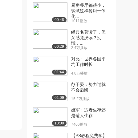
程调用
厨房餐厅都很小，
1207播放
试试这样餐厨一体
化...
00:48
[11] 07-Eureka-提供者与
1011播放
03:06
消费者
经典名著读了，但
1460播放
又感觉没读？别
慌，...
[12] 08-Eureka-eureka
08:46
06:29
2.4万播放
原...
对比：世界各国平
704播放
均工作时长
[13] 09-Eureka-搭建
09:33
01:44
4.8万播放
eurek...
1276播放
彭于晏：努力过就
不会后悔
[14] 10-Eureka-服务注册
07:27
01:09
15.2万播放
643播放
姚军：适者生存还
[15] 11-Eureka-服务发现
05:03
是适人生存
1155播放
18:00
7406播放
[16] 12-Ribbon-负载均衡
06:15
【PS教程免费学】
原理（...