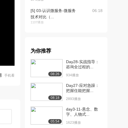
[5] 03-认识微服务-微服务
06:18
技术对比（...
1107播放
[6] 03-认识微服务-微服务
06:19
技术对比（...
1301播放
为你推荐
[7] 04-认识微服务-
03:58
Day28-实战指导：
SpringCl...
咨询全过程的...
1453播放
08:26
934播放
手机看
[8] 05-服务拆分-案例
05:04
Demo（上）
Day27-应对急躁：
把握住能把握...
917播放
08:18
2893播放
[9] 05-服务拆分-案例
05:08
Demo（下）
day3-11-悬念、数
1581播放
字、人物式...
05:54
1623播放
[10] 06-服务拆分-服务远
09:16