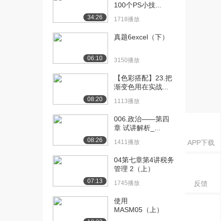
100个PS小技...
1642播放
34:26
1718播放
[17] 12-Ribbon-负载均衡
06:19
真题6excel（下）
原理（...
1572播放
06:10
3150播放
[18] 13-Ribbon-负载均衡
05:03
【色彩搭配】23.把
策略（...
渐变色用在实战...
1194播放
08:20
1113播放
[19] 13-Ribbon-负载均衡
05:06
策略（...
006.政治——第四
章 试讲解析_...
1013播放
08:26
1411播放
APP下载
[20] 14-Ribbon-饥饿加载
07:17
1246播放
04第七章第4讲税务
管理 2（上）
[21] 15-Nacos-认识和安装
08:23
07:13
1745播放
反馈
Nac...
1086播放
使用
MASM05（上）
[22] 16-Nacos-快速入门
07:45