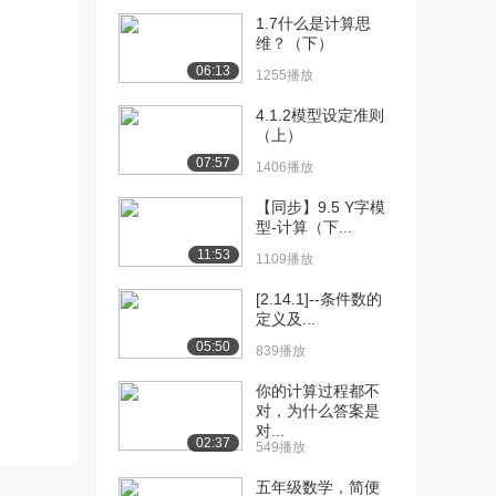
4108播放
1.7什么是计算思
维？（下）
[11] 21.期货合约条款
11:46
06:13
（下）
1255播放
2788播放
4.1.2模型设定准则
（上）
[12] 24.期货交易所——
06:11
07:57
Wind展示（...
1406播放
3571播放
【同步】9.5 Y字模
型-计算（下...
[13] 24.期货交易所——
06:08
Wind展示（...
11:53
1109播放
3223播放
[2.14.1]--条件数的
[14] 25.套期保值原理
09:03
定义及...
（上）
05:50
839播放
3637播放
你的计算过程都不
[15] 25.套期保值原理
09:03
对，为什么答案是
（下）
对...
02:37
549播放
3554播放
五年级数学，简便
[16] 26.套期保值类型及举
09:17