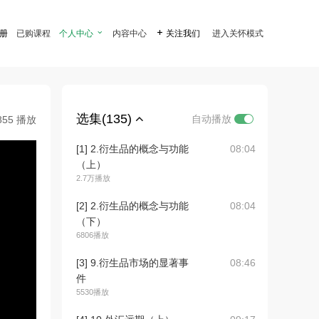
注册
已购课程
个人中心

内容中心

关注我们
进入关怀模式
选集(135)
自动播放
855 播放
[1] 2.衍生品的概念与功能
08:04
（上）
2.7万播放
[2] 2.衍生品的概念与功能
08:04
（下）
6806播放
[3] 9.衍生品市场的显著事
08:46
件
5530播放