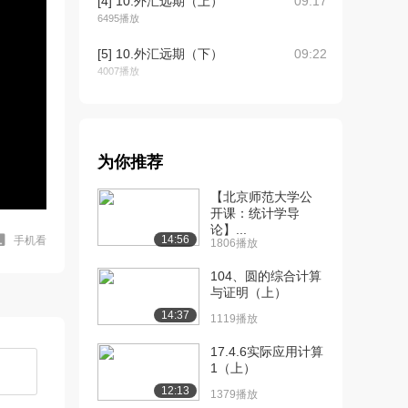
[4] 10.外汇远期（上）
09:17
6495播放
[5] 10.外汇远期（下）
09:22
4007播放
[6] 17.外汇互换
09:40
3926播放
[7] 19.远期利率协议场外
09:05
为你推荐
游戏讨论
【北京师范大学公
3145播放
开课：统计学导
论】...
[8] 20.期货市场机制
12:15
14:56
手机看
1806播放
（上）
4714播放
104、圆的综合计算
与证明（上）
[9] 20.期货市场机制
12:21
14:37
1119播放
（下）
3823播放
17.4.6实际应用计算
1（上）
[10] 21.期货合约条款
11:40
12:13
1379播放
（上）