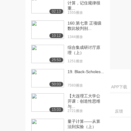
计算，记住规律很
例（上）
重...
02:13
3239播放
1555播放
[17] 26.套期保值类型及举
160.第七章 正项级
09:14
数比较判别...
例（下）
2330播放
10:12
1344播放
[18] 29.金融期货的发展历
05:27
综合集成研讨厅原
理（上）
史（上）
2189播放
25:53
1251播放
[19] 29.金融期货的发展历
05:31
19. Black-Scholes...
史（下）
2083播放
50:03
7593播放
APP下载
[20] 30.金融期货主要合约
08:07
【大连理工大学公
及条款（上）
开课：创造性思维
2258播放
与...
15:03
2721播放
反馈
[21] 30.金融期货主要合约
08:10
量子计算——从算
及条款（下）
法到实验（上）
1989播放