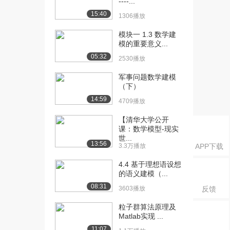
----...
构的基本概念...
15:40
928播放
1306播放
[16] 模块二 第3讲 数据结
05:16
模块一 1.3 数学建
模的重要意义...
构的基本概念...
786播放
05:32
2530播放
[17] 模块二 第3讲 数据结
05:19
军事问题数学建模
构的基本概念...
（下）
904播放
14:59
4709播放
[18] 模块二 第4讲 数据的
05:41
【清华大学公开
逻辑结构和存...
课：数学模型-现实
1211播放
世...
13:56
3.3万播放
APP下载
[19] 模块二 第4讲 数据的
05:39
4.4 基于理想语设想
逻辑结构和存...
的语义建模（...
697播放
08:31
3603播放
反馈
[20] 模块二 第5讲 算法及
07:31
粒子群算法原理及
其时间复杂度...
Matlab实现 ...
1344播放
11:07