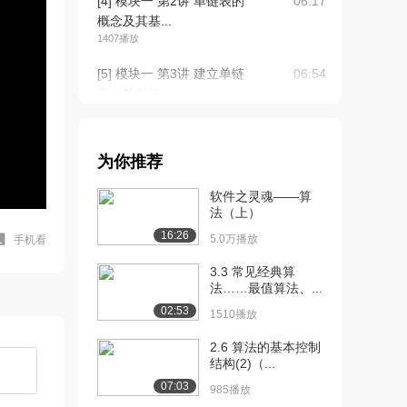
[4] 模块一 第2讲 单链表的
06:17
概念及其基...
1407播放
[5] 模块一 第3讲 建立单链
06:54
表（总时长...
958播放
[6] 模块一 第3讲 建立单链
06:59
为你推荐
表（总时长...
1301播放
软件之灵魂——算
法（上）
[7] 模块一 第4讲 循环链表
07:24
16:26
（总时长1...
5.0万播放
手机看
970播放
3.3 常见经典算
法……最值算法、...
[8] 模块一 第5讲 双向链表
08:02
02:53
（总时长1...
1510播放
1388播放
2.6 算法的基本控制
结构(2)（...
[9] 模块一 第5讲 双向链表
08:02
（总时长1...
07:03
985播放
1176播放