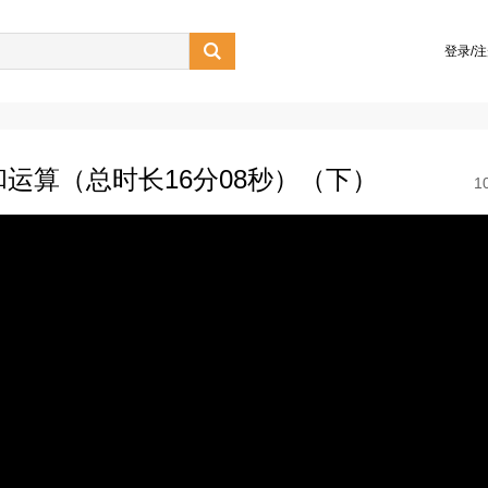

登录/
和运算（总时长16分08秒）（下）
1