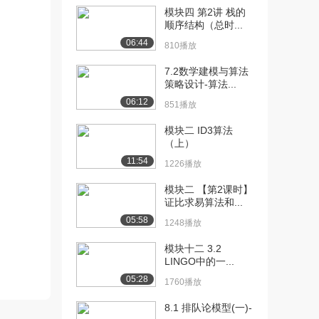
模块四 第2讲 栈的
[10] 模块一 第6讲 一元多
08:06
顺序结构（总时...
项式的表示和...
06:44
810播放
1580播放
7.2数学建模与算法
[11] 模块一 第6讲 一元多
待播放
策略设计-算法...
项式的表示和...
06:12
851播放
1036播放
模块二 ID3算法
[12] 模块二 第1讲 数据结
07:41
（上）
构的基本概念...
11:54
1226播放
1628播放
模块二 【第2课时】
[13] 模块二 第1讲 数据结
07:40
证比求易算法和...
构的基本概念...
05:58
1248播放
989播放
模块十二 3.2
[14] 模块二 第2讲 数据结
05:38
LINGO中的一...
构的基本概念...
05:28
1254播放
1760播放
8.1 排队论模型(一)-
[15] 模块二 第2讲 数据结
05:44