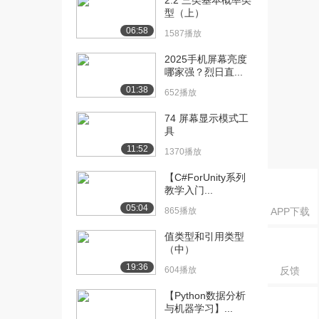
2.2 三类基本概率类
1163播放
型（上）
06:58
1587播放
[18] Vary参数设置及面光
10:44
源讲解（上）
2025手机屏幕亮度
1459播放
哪家强？烈日直...
01:38
[19] Vary参数设置及面光
10:49
652播放
源讲解（下）
74 屏幕显示模式工
1501播放
具
[20] 材质调整及出图参数
11:06
11:52
1370播放
（上）
【C#ForUnity系列
1172播放
教学入门...
[21] 材质调整及出图参数
待播放
05:04
865播放
APP下载
（下）
1324播放
值类型和引用类型
（中）
[22] 细节补充
03:18
19:36
604播放
反馈
575播放
【Python数据分析
[23] 后期处理（上）
13:26
与机器学习】...
1352播放