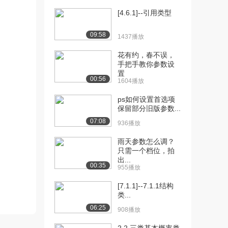
（上）
1761播放
[4.6.1]--引用类型
[12] CAD图纸导入SU建模
11:05
09:58
1437播放
（中）
844播放
花有约，春不误，
手把手教你参数设
[13] CAD图纸导入SU建模
10:55
置
00:56
1604播放
（下）
1017播放
ps如何设置首选项
保留部分旧版参数...
[14] 室内建模讲解（上）
10:23
07:08
951播放
936播放
雨天参数怎么调？
[15] 室内建模讲解（下）
10:27
只需一个档位，拍
1333播放
出...
00:35
955播放
[16] SU建模后导入
10:38
3Dmax（上）
[7.1.1]--7.1.1结构
1436播放
类...
06:25
908播放
[17] SU建模后导入
10:38
3Dmax（下）