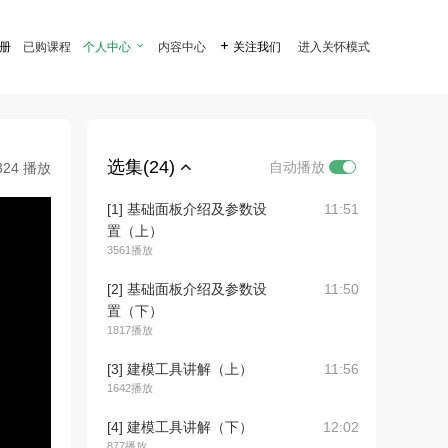
注册
已购课程
个人中心

内容中心

关注我们
进入关怀模式
选集(24)
自动播放
324 播放
[1] 基础面板介绍及参数设
11:51
置（上）
3561播放
[2] 基础面板介绍及参数设
11:50
置（下）
1817播放
[3] 建模工具讲解（上）
11:56
1642播放
[4] 建模工具讲解（下）
12:02
877播放