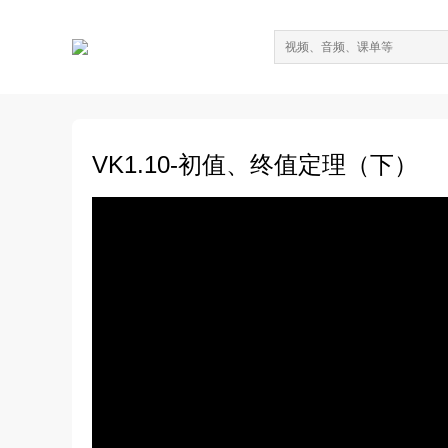
VK1.10-初值、终值定理（下）